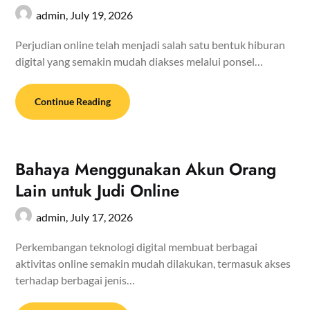
admin,
July 19, 2026
Perjudian online telah menjadi salah satu bentuk hiburan
digital yang semakin mudah diakses melalui ponsel…
Continue Reading
Bahaya Menggunakan Akun Orang
Lain untuk Judi Online
admin,
July 17, 2026
Perkembangan teknologi digital membuat berbagai
aktivitas online semakin mudah dilakukan, termasuk akses
terhadap berbagai jenis…