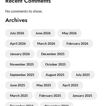
Recent Comments
No comments to show.
Archives
July 2026
June 2026
May 2026
April 2026
March 2026
February 2026
January 2026
December 2025
November 2025
October 2025
September 2025
August 2025
July 2025
June 2025
May 2025
April 2025
March 2025
February 2025
January 2025
December 2024
November 2024