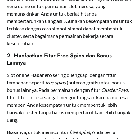
versi demo untuk permainan slot mereka, yang
memungkinkan Anda untuk berlatih tanpa
mempertaruhkan uang asli. Gunakan kesempatan ini untuk
terbiasa dengan cara simbol-simbol dapat membentuk
cluster, serta bagaimana permainan bekerja secara
keseluruhan.
2.
Manfaatkan Fitur Free Spins dan Bonus
Lainnya
Slot online Habanero sering dilengkapi dengan fitur
tambahan seperti
free spins
(putaran gratis) atau bonus-
bonus lainnya. Pada permainan dengan fitur
Cluster Pays
,
fitur-fitur ini bisa sangat menguntungkan, karena mereka
memberi Anda kesempatan untuk membentuk lebih
banyak cluster tanpa harus mempertaruhkan lebih banyak
uang.
Biasanya, untuk memicu fitur
free spins
, Anda perlu