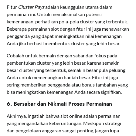
Fitur
Cluster Pays
adalah keunggulan utama dalam
permainan ini. Untuk memaksimalkan potensi
kemenangan, perhatikan pola-pola cluster yang terbentuk.
Beberapa permainan slot dengan fitur ini juga menawarkan
pengganda yang dapat meningkatkan nilai kemenangan
Anda jika berhasil membentuk cluster yang lebih besar.
Cobalah untuk bermain dengan sabar dan fokus pada
pembentukan cluster yang lebih besar, karena semakin
besar cluster yang terbentuk, semakin besar pula peluang
Anda untuk memenangkan hadiah besar. Fitur ini juga
sering memberikan pengganda atau bonus tambahan yang
bisa meningkatkan kemenangan Anda secara signifikan.
6.
Bersabar dan Nikmati Proses Permainan
Akhirnya, ingatlah bahwa slot online adalah permainan
yang mengandalkan keberuntungan. Meskipun strategi
dan pengelolaan anggaran sangat penting, jangan lupa