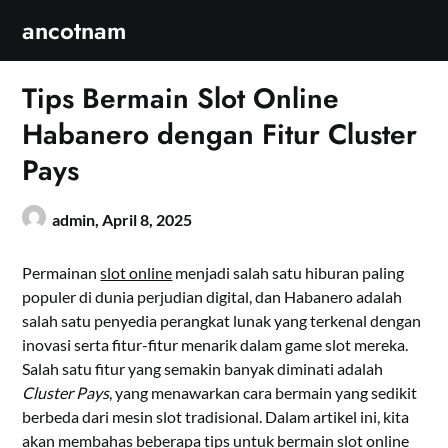
Skip
ancotnam
to
content
Tips Bermain Slot Online
Habanero dengan Fitur Cluster
Pays
admin,
April 8, 2025
Permainan
slot online
menjadi salah satu hiburan paling
populer di dunia perjudian digital, dan Habanero adalah
salah satu penyedia perangkat lunak yang terkenal dengan
inovasi serta fitur-fitur menarik dalam game slot mereka.
Salah satu fitur yang semakin banyak diminati adalah
Cluster Pays
, yang menawarkan cara bermain yang sedikit
berbeda dari mesin slot tradisional. Dalam artikel ini, kita
akan membahas beberapa tips untuk bermain slot online