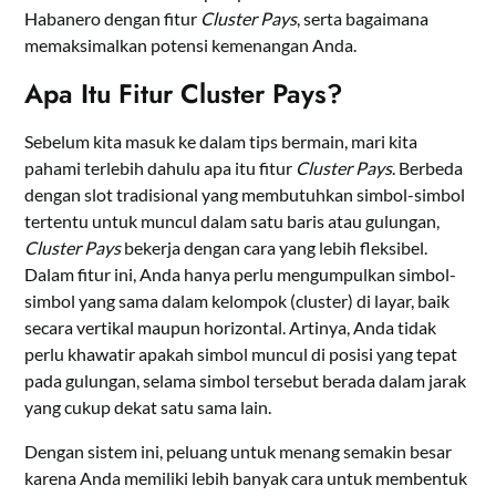
Habanero dengan fitur
Cluster Pays
, serta bagaimana
memaksimalkan potensi kemenangan Anda.
Apa Itu Fitur Cluster Pays?
Sebelum kita masuk ke dalam tips bermain, mari kita
pahami terlebih dahulu apa itu fitur
Cluster Pays
. Berbeda
dengan slot tradisional yang membutuhkan simbol-simbol
tertentu untuk muncul dalam satu baris atau gulungan,
Cluster Pays
bekerja dengan cara yang lebih fleksibel.
Dalam fitur ini, Anda hanya perlu mengumpulkan simbol-
simbol yang sama dalam kelompok (cluster) di layar, baik
secara vertikal maupun horizontal. Artinya, Anda tidak
perlu khawatir apakah simbol muncul di posisi yang tepat
pada gulungan, selama simbol tersebut berada dalam jarak
yang cukup dekat satu sama lain.
Dengan sistem ini, peluang untuk menang semakin besar
karena Anda memiliki lebih banyak cara untuk membentuk