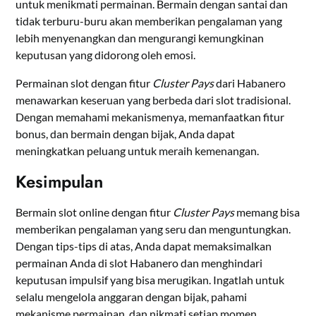
untuk menikmati permainan. Bermain dengan santai dan
tidak terburu-buru akan memberikan pengalaman yang
lebih menyenangkan dan mengurangi kemungkinan
keputusan yang didorong oleh emosi.
Permainan slot dengan fitur
Cluster Pays
dari Habanero
menawarkan keseruan yang berbeda dari slot tradisional.
Dengan memahami mekanismenya, memanfaatkan fitur
bonus, dan bermain dengan bijak, Anda dapat
meningkatkan peluang untuk meraih kemenangan.
Kesimpulan
Bermain slot online dengan fitur
Cluster Pays
memang bisa
memberikan pengalaman yang seru dan menguntungkan.
Dengan tips-tips di atas, Anda dapat memaksimalkan
permainan Anda di slot Habanero dan menghindari
keputusan impulsif yang bisa merugikan. Ingatlah untuk
selalu mengelola anggaran dengan bijak, pahami
mekanisme permainan, dan nikmati setiap momen