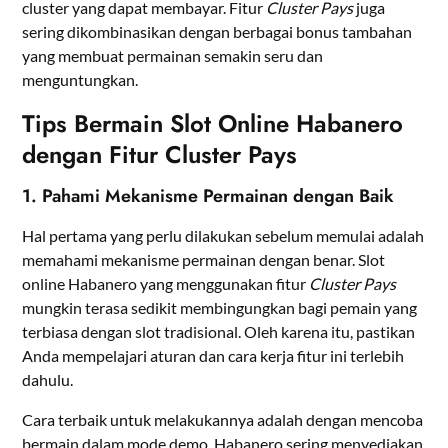
cluster yang dapat membayar. Fitur
Cluster Pays
juga
sering dikombinasikan dengan berbagai bonus tambahan
yang membuat permainan semakin seru dan
menguntungkan.
Tips Bermain Slot Online Habanero
dengan Fitur Cluster Pays
1.
Pahami Mekanisme Permainan dengan Baik
Hal pertama yang perlu dilakukan sebelum memulai adalah
memahami mekanisme permainan dengan benar. Slot
online Habanero yang menggunakan fitur
Cluster Pays
mungkin terasa sedikit membingungkan bagi pemain yang
terbiasa dengan slot tradisional. Oleh karena itu, pastikan
Anda mempelajari aturan dan cara kerja fitur ini terlebih
dahulu.
Cara terbaik untuk melakukannya adalah dengan mencoba
bermain dalam mode demo. Habanero sering menyediakan