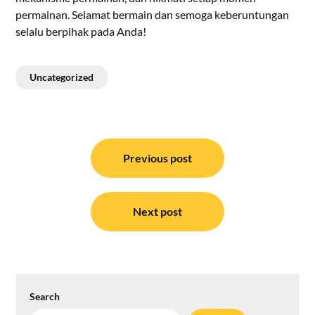
permainan. Selamat bermain dan semoga keberuntungan
selalu berpihak pada Anda!
Uncategorized
Post
navigation
Previous post
Next post
Search