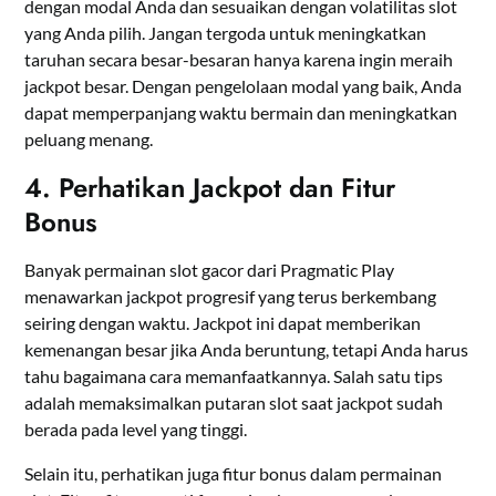
dengan modal Anda dan sesuaikan dengan volatilitas slot
yang Anda pilih. Jangan tergoda untuk meningkatkan
taruhan secara besar-besaran hanya karena ingin meraih
jackpot besar. Dengan pengelolaan modal yang baik, Anda
dapat memperpanjang waktu bermain dan meningkatkan
peluang menang.
4. Perhatikan Jackpot dan Fitur
Bonus
Banyak permainan slot gacor dari Pragmatic Play
menawarkan jackpot progresif yang terus berkembang
seiring dengan waktu. Jackpot ini dapat memberikan
kemenangan besar jika Anda beruntung, tetapi Anda harus
tahu bagaimana cara memanfaatkannya. Salah satu tips
adalah memaksimalkan putaran slot saat jackpot sudah
berada pada level yang tinggi.
Selain itu, perhatikan juga fitur bonus dalam permainan