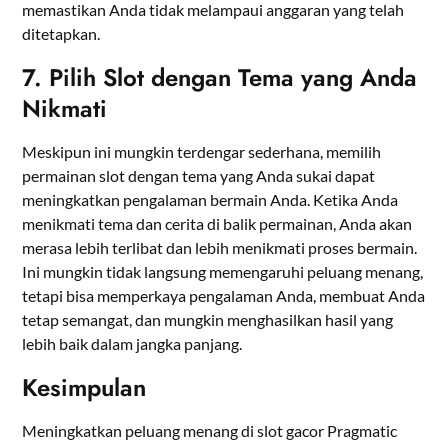
memastikan Anda tidak melampaui anggaran yang telah
ditetapkan.
7. Pilih Slot dengan Tema yang Anda
Nikmati
Meskipun ini mungkin terdengar sederhana, memilih
permainan slot dengan tema yang Anda sukai dapat
meningkatkan pengalaman bermain Anda. Ketika Anda
menikmati tema dan cerita di balik permainan, Anda akan
merasa lebih terlibat dan lebih menikmati proses bermain.
Ini mungkin tidak langsung memengaruhi peluang menang,
tetapi bisa memperkaya pengalaman Anda, membuat Anda
tetap semangat, dan mungkin menghasilkan hasil yang
lebih baik dalam jangka panjang.
Kesimpulan
Meningkatkan peluang menang di slot gacor Pragmatic