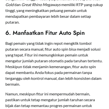
Gold
dan
Great Rhino Megaways
memiliki RTP yang cukup
tinggi, yang meningkatkan peluang pemain untuk
mendapatkan pembayaran lebih besar dalam setiap
putaran.
6. Manfaatkan Fitur Auto Spin
Bagi pemain yang tidak ingin repot mengklik tombol
putaran secara manual, fitur auto spin bisa menjadi solusi
yang tepat. Fitur ini memungkinkan pemain untuk
mengatur jumlah putaran otomatis pada taruhan tertentu.
Meskipun tidak menjamin kemenangan, fitur auto spin
dapat membantu Anda fokus pada permainan tanpa
terganggu oleh kontrol manual, dan lebih konsisten dalam
bermain.
Namun, meskipun fitur ini mempermudah bermain,
pastikan untuk tetap mengatur jumlah taruhan secara
bijak dan tetap memantau progres permainan untuk