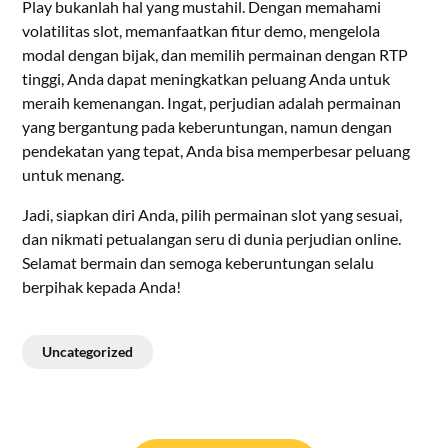
Play bukanlah hal yang mustahil. Dengan memahami
volatilitas slot, memanfaatkan fitur demo, mengelola
modal dengan bijak, dan memilih permainan dengan RTP
tinggi, Anda dapat meningkatkan peluang Anda untuk
meraih kemenangan. Ingat, perjudian adalah permainan
yang bergantung pada keberuntungan, namun dengan
pendekatan yang tepat, Anda bisa memperbesar peluang
untuk menang.
Jadi, siapkan diri Anda, pilih permainan slot yang sesuai,
dan nikmati petualangan seru di dunia perjudian online.
Selamat bermain dan semoga keberuntungan selalu
berpihak kepada Anda!
Uncategorized
Post