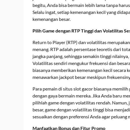
begitu, Anda bisa bermain lebih lama tanpa harus
Selalu ingat, setiap kemenangan kecil yang dida
kemenangan besar.
Pilih Game dengan RTP Tinggi dan Volatilitas Se
Return to Player (RTP) dan volatilitas merupak
menang. RTP adalah persentase teoretis dari to
jangka panjang, sehingga semakin tinggi nilainy
Volatilitas sendiri mengukur frekuensi dan besa
biasanya memberikan kemenangan kecil secara kon
menawarkan jackpot besar meskipun frekuensinya
Para pemain di situs slot gacor biasanya memilih
dengan gaya bermain mereka. Jika Anda baru mem
pilihlah game dengan volatilitas rendah. Namun, 
besar, game dengan volatilitas tinggi bisa menja
sesuaikan dengan preferensi Anda agar peluang 
Manfaatkan Bonus dan Fitur Promo