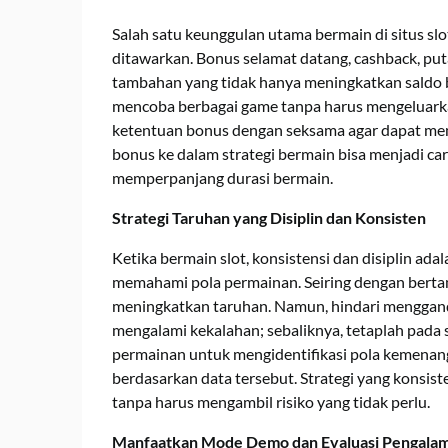
Salah satu keunggulan utama bermain di situs sl
ditawarkan. Bonus selamat datang, cashback, put
tambahan yang tidak hanya meningkatkan saldo 
mencoba berbagai game tanpa harus mengeluark
ketentuan bonus dengan seksama agar dapat me
bonus ke dalam strategi bermain bisa menjadi c
memperpanjang durasi bermain.
Strategi Taruhan yang Disiplin dan Konsisten
Ketika bermain slot, konsistensi dan disiplin ada
memahami pola permainan. Seiring dengan berta
meningkatkan taruhan. Namun, hindari menggand
mengalami kekalahan; sebaliknya, tetaplah pada s
permainan untuk mengidentifikasi pola kemenang
berdasarkan data tersebut. Strategi yang kons
tanpa harus mengambil risiko yang tidak perlu.
Manfaatkan Mode Demo dan Evaluasi Pengala