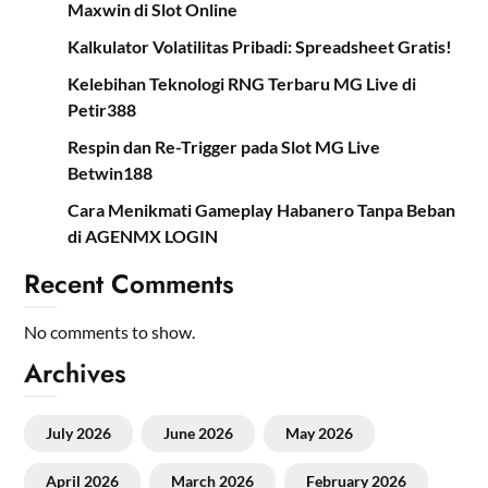
Maxwin di Slot Online
Kalkulator Volatilitas Pribadi: Spreadsheet Gratis!
Kelebihan Teknologi RNG Terbaru MG Live di
Petir388
Respin dan Re-Trigger pada Slot MG Live
Betwin188
Cara Menikmati Gameplay Habanero Tanpa Beban
di AGENMX LOGIN
Recent Comments
No comments to show.
Archives
July 2026
June 2026
May 2026
April 2026
March 2026
February 2026