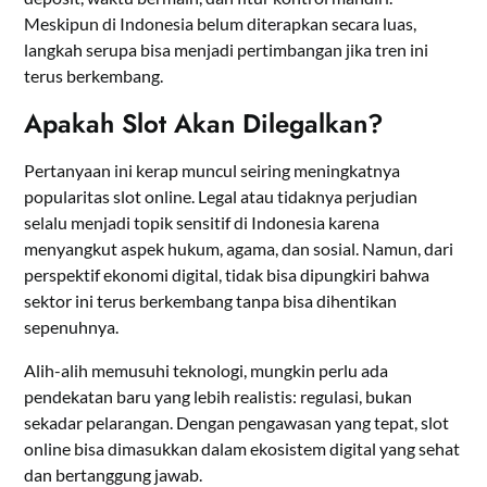
Meskipun di Indonesia belum diterapkan secara luas,
langkah serupa bisa menjadi pertimbangan jika tren ini
terus berkembang.
Apakah Slot Akan Dilegalkan?
Pertanyaan ini kerap muncul seiring meningkatnya
popularitas slot online. Legal atau tidaknya perjudian
selalu menjadi topik sensitif di Indonesia karena
menyangkut aspek hukum, agama, dan sosial. Namun, dari
perspektif ekonomi digital, tidak bisa dipungkiri bahwa
sektor ini terus berkembang tanpa bisa dihentikan
sepenuhnya.
Alih-alih memusuhi teknologi, mungkin perlu ada
pendekatan baru yang lebih realistis: regulasi, bukan
sekadar pelarangan. Dengan pengawasan yang tepat, slot
online bisa dimasukkan dalam ekosistem digital yang sehat
dan bertanggung jawab.