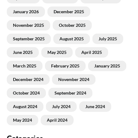
January 2026
December 2025
November 2025
October 2025
September 2025
August 2025
July 2025
June 2025
May 2025
April 2025
March 2025
February 2025
January 2025
December 2024
November 2024
October 2024
September 2024
August 2024
July 2024
June 2024
May 2024
April 2024