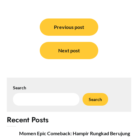
Post
navigation
Previous post
Next post
Search
Search
Recent Posts
Momen Epic Comeback: Hampir Rungkad Berujung