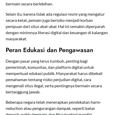
bermain secara berlebihan.
Selain itu, karena tidak ada regulasi resmi yang mengatur
secara ketat, pemain juga berisiko menjadi korban
penipuan dari situs abal-abal. Hal ini semakin diperparah
dengan minimnya literasi digital dan keuangan di kalangan
masyarakat.
Peran Edukasi dan Pengawasan
Dengan pasar yang terus tumbuh, penting bagi
pemerintah, komunitas, dan platform digital untuk
memperkuat edukasi publik. Masyarakat harus dibekali
pemahaman tentang risiko perjudian digital, cara
mengenali situs ilegal, serta pentingnya bermain secara
bertanggung jawab.
Beberapa negara telah menerapkan pendekatan harm-
reduction atau pengurangan dampak, seperti batas
deposit, waktu bermain, dan fitur kontrol mandiri.