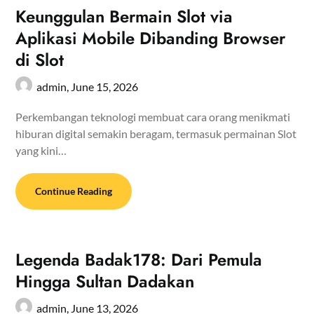
Keunggulan Bermain Slot via
Aplikasi Mobile Dibanding Browser
di Slot
admin,
June 15, 2026
Perkembangan teknologi membuat cara orang menikmati
hiburan digital semakin beragam, termasuk permainan Slot
yang kini…
Continue Reading
Legenda Badak178: Dari Pemula
Hingga Sultan Dadakan
admin,
June 13, 2026