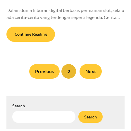
Dalam dunia hiburan digital berbasis permainan slot, selalu
ada cerita-cerita yang terdengar seperti legenda. Cerita…
Continue Reading
Previous
2
Next
Search
Search