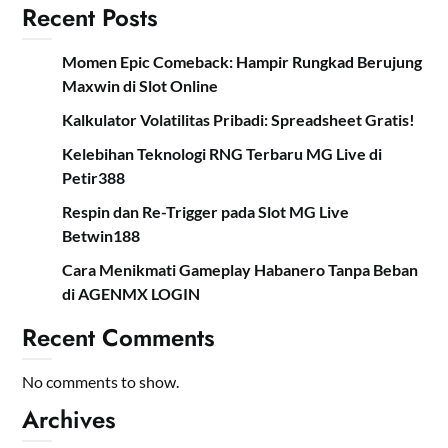
Recent Posts
Momen Epic Comeback: Hampir Rungkad Berujung
Maxwin di Slot Online
Kalkulator Volatilitas Pribadi: Spreadsheet Gratis!
Kelebihan Teknologi RNG Terbaru MG Live di
Petir388
Respin dan Re-Trigger pada Slot MG Live
Betwin188
Cara Menikmati Gameplay Habanero Tanpa Beban
di AGENMX LOGIN
Recent Comments
No comments to show.
Archives