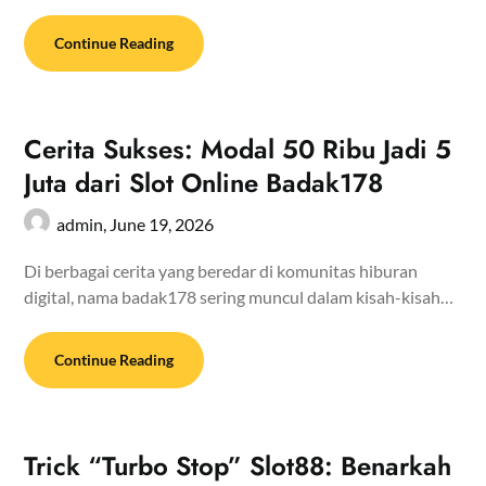
Continue Reading
Cerita Sukses: Modal 50 Ribu Jadi 5
Juta dari Slot Online Badak178
admin,
June 19, 2026
Di berbagai cerita yang beredar di komunitas hiburan
digital, nama badak178 sering muncul dalam kisah-kisah…
Continue Reading
Trick “Turbo Stop” Slot88: Benarkah