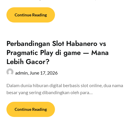
Continue Reading
Perbandingan Slot Habanero vs
Pragmatic Play di game — Mana
Lebih Gacor?
admin,
June 17, 2026
Dalam dunia hiburan digital berbasis slot online, dua nama
besar yang sering dibandingkan oleh para…
Continue Reading