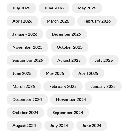
July 2026
June 2026
May 2026
April 2026
March 2026
February 2026
January 2026
December 2025
November 2025
October 2025
September 2025
August 2025
July 2025
June 2025
May 2025
April 2025
March 2025
February 2025
January 2025
December 2024
November 2024
October 2024
September 2024
August 2024
July 2024
June 2024