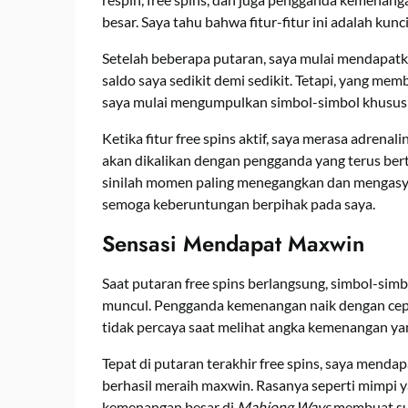
besar. Saya tahu bahwa fitur-fitur ini adalah kun
Setelah beberapa putaran, saya mulai mendapa
saldo saya sedikit demi sedikit. Tetapi, yang m
saya mulai mengumpulkan simbol-simbol khusus y
Ketika fitur free spins aktif, saya merasa adrenal
akan dikalikan dengan pengganda yang terus ber
sinilah momen paling menegangkan dan mengasyik
semoga keberuntungan berpihak pada saya.
Sensasi Mendapat Maxwin
Saat putaran free spins berlangsung, simbol-si
muncul. Pengganda kemenangan naik dengan cepat
tidak percaya saat melihat angka kemenangan yan
Tepat di putaran terakhir free spins, saya men
berhasil meraih maxwin. Rasanya seperti mimpi 
kemenangan besar di
Mahjong Ways
membuat sua