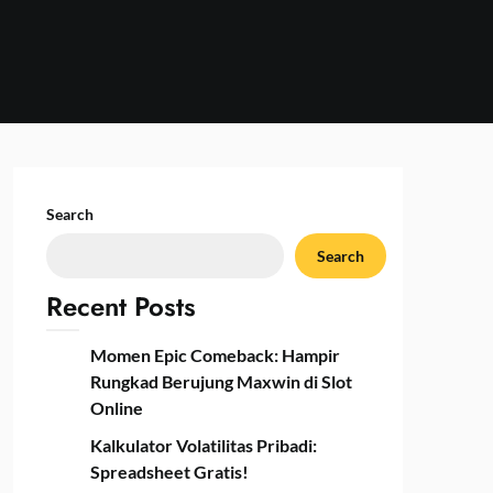
Search
Search
Recent Posts
Momen Epic Comeback: Hampir
Rungkad Berujung Maxwin di Slot
Online
Kalkulator Volatilitas Pribadi:
Spreadsheet Gratis!