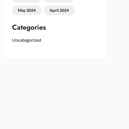
May 2024
April 2024
Categories
Uncategorized