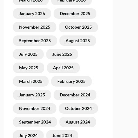
January 2026
December 2025
November 2025
October 2025
September 2025
August 2025
July 2025
June 2025
May 2025
April 2025
March 2025
February 2025
January 2025
December 2024
November 2024
October 2024
September 2024
August 2024
July 2024
June 2024