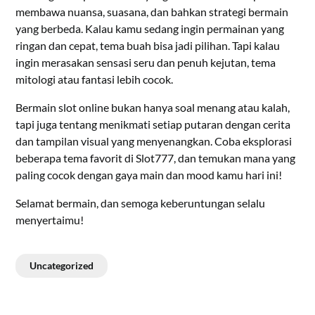
membawa nuansa, suasana, dan bahkan strategi bermain
yang berbeda. Kalau kamu sedang ingin permainan yang
ringan dan cepat, tema buah bisa jadi pilihan. Tapi kalau
ingin merasakan sensasi seru dan penuh kejutan, tema
mitologi atau fantasi lebih cocok.
Bermain slot online bukan hanya soal menang atau kalah,
tapi juga tentang menikmati setiap putaran dengan cerita
dan tampilan visual yang menyenangkan. Coba eksplorasi
beberapa tema favorit di Slot777, dan temukan mana yang
paling cocok dengan gaya main dan mood kamu hari ini!
Selamat bermain, dan semoga keberuntungan selalu
menyertaimu!
Uncategorized