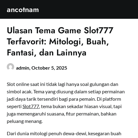
Skip
ancotnam
to
content
Ulasan Tema Game Slot777
Terfavorit: Mitologi, Buah,
Fantasi, dan Lainnya
admin,
October 5, 2025
Slot online saat ini tidak lagi hanya soal gulungan dan
simbol acak. Tema yang diusung dalam setiap permainan
jadi daya tarik tersendiri bagi para pemain. Di platform
seperti
Slot777
, tema bukan sekadar hiasan visual, tapi
juga memengaruhi suasana, fitur permainan, bahkan
peluang menang.
Dari dunia mitologi penuh dewa-dewi, kesegaran buah