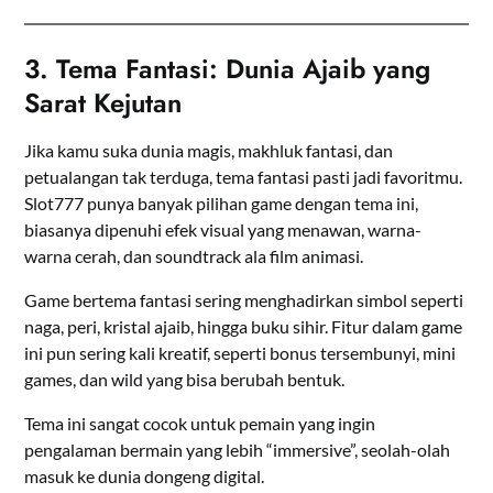
3. Tema Fantasi: Dunia Ajaib yang
Sarat Kejutan
Jika kamu suka dunia magis, makhluk fantasi, dan
petualangan tak terduga, tema fantasi pasti jadi favoritmu.
Slot777 punya banyak pilihan game dengan tema ini,
biasanya dipenuhi efek visual yang menawan, warna-
warna cerah, dan soundtrack ala film animasi.
Game bertema fantasi sering menghadirkan simbol seperti
naga, peri, kristal ajaib, hingga buku sihir. Fitur dalam game
ini pun sering kali kreatif, seperti bonus tersembunyi, mini
games, dan wild yang bisa berubah bentuk.
Tema ini sangat cocok untuk pemain yang ingin
pengalaman bermain yang lebih “immersive”, seolah-olah
masuk ke dunia dongeng digital.