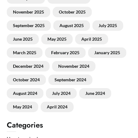
November 2025
October 2025
September 2025
August 2025
July 2025
June 2025
May 2025
April 2025
March 2025
February 2025
January 2025
December 2024
November 2024
October 2024
September 2024
August 2024
July 2024
June 2024
May 2024
April 2024
Categories