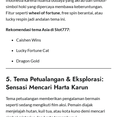
Indonesia karena nuansa budaya yang akrab dan simbol-
simbol hoki yang dipercaya membawa keberuntungan.
Fitur seperti
wheel of fortune
, free spin berantai, atau
lucky respin jadi andalan tema ini.
Rekomendasi tema Asia di Slot777:
Caishen Wins
Lucky Fortune Cat
Dragon Gold
5. Tema Petualangan & Eksplorasi:
Sensasi Mencari Harta Karun
Tema petualangan memberikan pengalaman bermain
seperti sedang mengikuti film aksi. Pemain diajak
menjelajah hutan, kuil tua, atau kota kuno demi mencari