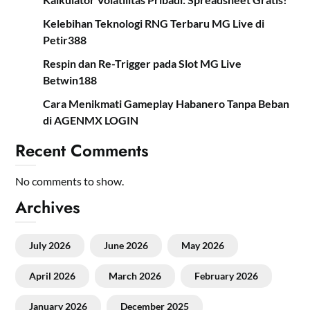
Kelebihan Teknologi RNG Terbaru MG Live di
Petir388
Respin dan Re-Trigger pada Slot MG Live
Betwin188
Cara Menikmati Gameplay Habanero Tanpa Beban
di AGENMX LOGIN
Recent Comments
No comments to show.
Archives
July 2026
June 2026
May 2026
April 2026
March 2026
February 2026
January 2026
December 2025