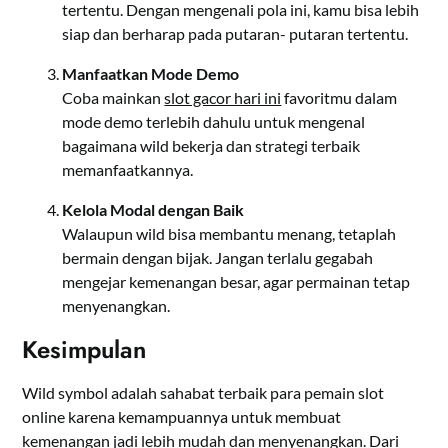
tertentu. Dengan mengenali pola ini, kamu bisa lebih
siap dan berharap pada putaran- putaran tertentu.
Manfaatkan Mode Demo
Coba mainkan
slot gacor hari ini
favoritmu dalam
mode demo terlebih dahulu untuk mengenal
bagaimana wild bekerja dan strategi terbaik
memanfaatkannya.
Kelola Modal dengan Baik
Walaupun wild bisa membantu menang, tetaplah
bermain dengan bijak. Jangan terlalu gegabah
mengejar kemenangan besar, agar permainan tetap
menyenangkan.
Kesimpulan
Wild symbol adalah sahabat terbaik para pemain slot
online karena kemampuannya untuk membuat
kemenangan jadi lebih mudah dan menyenangkan. Dari