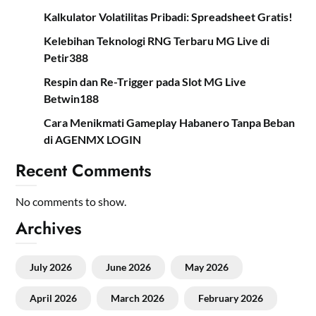
Kalkulator Volatilitas Pribadi: Spreadsheet Gratis!
Kelebihan Teknologi RNG Terbaru MG Live di
Petir388
Respin dan Re-Trigger pada Slot MG Live
Betwin188
Cara Menikmati Gameplay Habanero Tanpa Beban
di AGENMX LOGIN
Recent Comments
No comments to show.
Archives
July 2026
June 2026
May 2026
April 2026
March 2026
February 2026