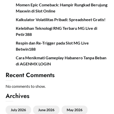
Momen Epic Comeback: Hampir Rungkad Berujung
Maxwin di Slot Online
Kalkulator Volatilitas Pribadi: Spreadsheet Gratis!
Kelebihan Teknologi RNG Terbaru MG Live di
Petir388
Respin dan Re-Trigger pada Slot MG Live
Betwin188
Cara Menikmati Gameplay Habanero Tanpa Beban
di AGENMX LOGIN
Recent Comments
No comments to show.
Archives
July 2026
June 2026
May 2026