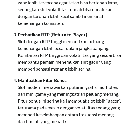
yang lebih terencana agar tetap bisa bertahan lama,
sedangkan slot volatilitas rendah bisa dimainkan
dengan taruhan lebih kecil sambil menikmati
kemenangan konsisten.
Perhatikan RTP (Return to Player)
Slot dengan RTP tinggi memberikan peluang
kemenangan lebih besar dalam jangka panjang.
Kombinasi RTP tinggi dan volatilitas yang sesuai bisa
membantu pemain menemukan
slot gacor
yang
memberi sensasi menang lebih sering.
Manfaatkan Fitur Bonus
Slot modern menawarkan putaran gratis, multiplier,
dan mini game yang meningkatkan peluang menang.
Fitur bonus ini sering kali membuat slot lebih “gacor”,
terutama pada mesin dengan volatilitas sedang yang
memberi keseimbangan antara frekuensi menang
dan hadiah yang menarik.