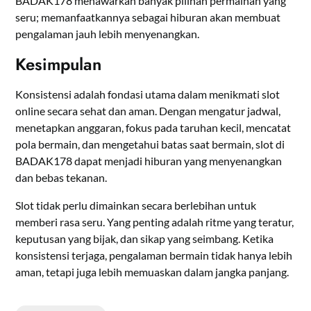
BADAK178 menawarkan banyak pilihan permainan yang
seru; memanfaatkannya sebagai hiburan akan membuat
pengalaman jauh lebih menyenangkan.
Kesimpulan
Konsistensi adalah fondasi utama dalam menikmati slot
online secara sehat dan aman. Dengan mengatur jadwal,
menetapkan anggaran, fokus pada taruhan kecil, mencatat
pola bermain, dan mengetahui batas saat bermain, slot di
BADAK178 dapat menjadi hiburan yang menyenangkan
dan bebas tekanan.
Slot tidak perlu dimainkan secara berlebihan untuk
memberi rasa seru. Yang penting adalah ritme yang teratur,
keputusan yang bijak, dan sikap yang seimbang. Ketika
konsistensi terjaga, pengalaman bermain tidak hanya lebih
aman, tetapi juga lebih memuaskan dalam jangka panjang.