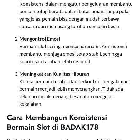
Konsistensi dalam mengatur pengeluaran membantu
pemain tetap berada dalam batas aman. Tanpa pola
yang jelas, pemain bisa dengan mudah terbawa
suasana dan memasang taruhan semakin besar.
Mengontrol Emosi
Bermain slot sering memicu adrenalin. Konsistensi
membantu menjaga emosi tetap stabil, sehingga
keputusan taruhan lebih rasional.
Meningkatkan Kualitas Hiburan
Ketika bermain teratur dan terkontrol, pengalaman
bermain menjadi lebih menyenangkan. Tidak ada
tekanan untuk menang besar atau mengejar
kekalahan.
Cara Membangun Konsistensi
Bermain Slot di BADAK178