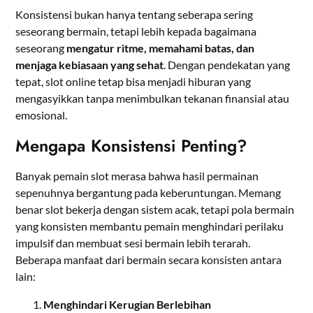
Konsistensi bukan hanya tentang seberapa sering
seseorang bermain, tetapi lebih kepada bagaimana
seseorang
mengatur ritme, memahami batas, dan
menjaga kebiasaan yang sehat
. Dengan pendekatan yang
tepat, slot online tetap bisa menjadi hiburan yang
mengasyikkan tanpa menimbulkan tekanan finansial atau
emosional.
Mengapa Konsistensi Penting?
Banyak pemain slot merasa bahwa hasil permainan
sepenuhnya bergantung pada keberuntungan. Memang
benar slot bekerja dengan sistem acak, tetapi pola bermain
yang konsisten membantu pemain menghindari perilaku
impulsif dan membuat sesi bermain lebih terarah.
Beberapa manfaat dari bermain secara konsisten antara
lain:
Menghindari Kerugian Berlebihan