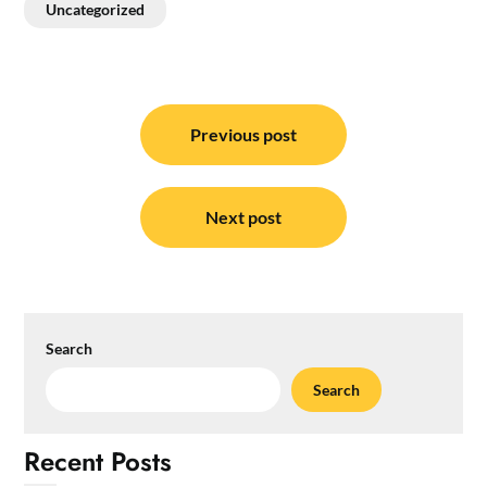
Uncategorized
Post
navigation
Previous post
Next post
Search
Search
Recent Posts