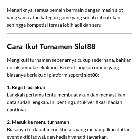
Menariknya, semua pemain bermain dengan mesin slot
yang sama atau kategori game yang sudah ditentukan,
sehingga kompetisi terasa lebih adil dan seru.
Cara Ikut Turnamen Slot88
Mengikuti turnamen sebenarnya cukup sederhana, bahkan
untuk pemula sekalipun. Berikut langkah umum yang
biasanya berlaku di platform seperti
slot88
:
1. Registrasi akun
Langkah pertama tentu membuat akun dan memastikan
data sudah lengkap. Ini penting untuk verifikasi hadiah
nantinya.
2. Masuk ke menu turnamen
Biasanya terdapat menu khusus yang menampilkan daftar
event aktif, jadwal, dan hadiah yang ditawarkan.