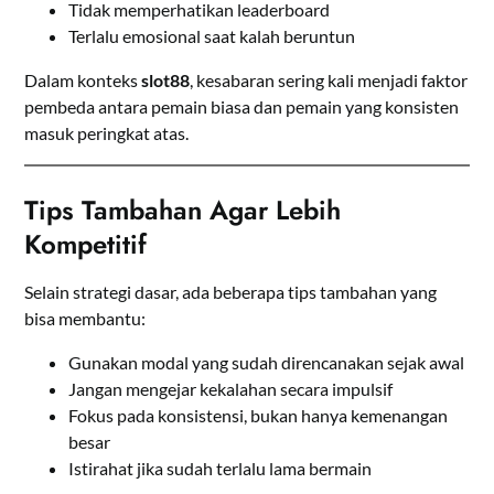
Tidak memperhatikan leaderboard
Terlalu emosional saat kalah beruntun
Dalam konteks
slot88
, kesabaran sering kali menjadi faktor
pembeda antara pemain biasa dan pemain yang konsisten
masuk peringkat atas.
Tips Tambahan Agar Lebih
Kompetitif
Selain strategi dasar, ada beberapa tips tambahan yang
bisa membantu:
Gunakan modal yang sudah direncanakan sejak awal
Jangan mengejar kekalahan secara impulsif
Fokus pada konsistensi, bukan hanya kemenangan
besar
Istirahat jika sudah terlalu lama bermain