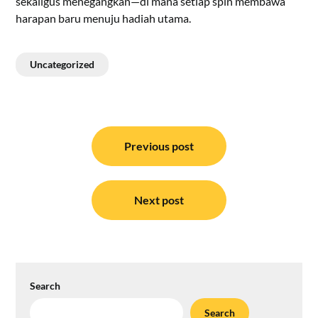
sekaligus menegangkan—di mana setiap spin membawa
harapan baru menuju hadiah utama.
Uncategorized
Post
navigation
Previous post
Next post
Search
Search