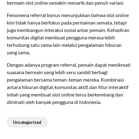
bermain slot online semakin menarik dan penuh variasi.
Fenomena referral bonus menunjukkan bahwa slot online
kini tidak hanya berfokus pada permainan semata, tetapi
juga membangun interaksi sosial antar pemain. Kehadiran
komunitas digital membuat pengguna merasa lebih
terhubung satu sama lain melalui pengalaman hiburan
yang sama.
Dengan adanya program referral, pemain dapat menikmati
suasana bermain yang lebih seru sambil berbagi
pengalaman bersama teman-teman mereka. Kombinasi
antara hiburan digital, komunitas aktif, dan fitur interaktif
inilah yang membuat slot online terus berkembang dan
diminati oleh banyak pengguna di Indonesia.
Uncategorized