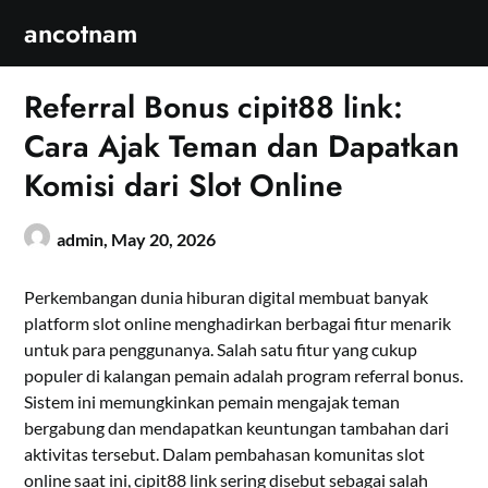
Skip
ancotnam
to
content
Referral Bonus cipit88 link:
Cara Ajak Teman dan Dapatkan
Komisi dari Slot Online
admin,
May 20, 2026
Perkembangan dunia hiburan digital membuat banyak
platform slot online menghadirkan berbagai fitur menarik
untuk para penggunanya. Salah satu fitur yang cukup
populer di kalangan pemain adalah program referral bonus.
Sistem ini memungkinkan pemain mengajak teman
bergabung dan mendapatkan keuntungan tambahan dari
aktivitas tersebut. Dalam pembahasan komunitas slot
online saat ini,
cipit88 link
sering disebut sebagai salah