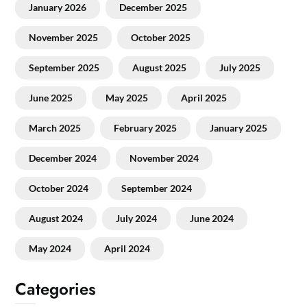
January 2026
December 2025
November 2025
October 2025
September 2025
August 2025
July 2025
June 2025
May 2025
April 2025
March 2025
February 2025
January 2025
December 2024
November 2024
October 2024
September 2024
August 2024
July 2024
June 2024
May 2024
April 2024
Categories