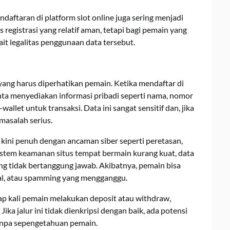
daftaran di platform slot online juga sering menjadi
 registrasi yang relatif aman, tetapi bagi pemain yang
ait legalitas penggunaan data tersebut.
n yang harus diperhatikan pemain. Ketika mendaftar di
nta menyediakan informasi pribadi seperti nama, nomor
wallet untuk transaksi. Data ini sangat sensitif dan, jika
masalah serius.
l kini penuh dengan ancaman siber seperti peretasan,
sistem keamanan situs tempat bermain kurang kuat, data
ang tidak bertanggung jawab. Akibatnya, pemain bisa
ial, atau spamming yang mengganggu.
tiap kali pemain melakukan deposit atau withdraw,
 Jika jalur ini tidak dienkripsi dengan baik, ada potensi
 tanpa sepengetahuan pemain.