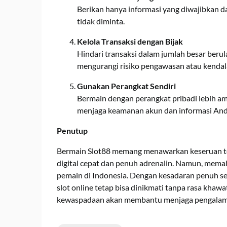
Berikan hanya informasi yang diwajibkan 
tidak diminta.
Kelola Transaksi dengan Bijak
Hindari transaksi dalam jumlah besar berul
mengurangi risiko pengawasan atau kendal
Gunakan Perangkat Sendiri
Bermain dengan perangkat pribadi lebih am
menjaga keamanan akun dan informasi And
Penutup
Bermain Slot88 memang menawarkan keseruan ter
digital cepat dan penuh adrenalin. Namun, memah
pemain di Indonesia. Dengan kesadaran penuh s
slot online tetap bisa dinikmati tanpa rasa kha
kewaspadaan akan membantu menjaga pengalaman