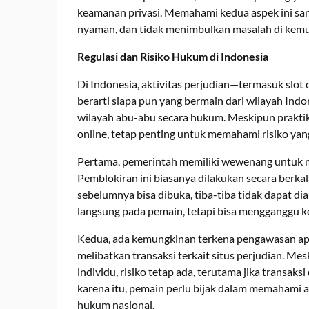
keamanan privasi. Memahami kedua aspek ini sa
nyaman, dan tidak menimbulkan masalah di kemu
Regulasi dan Risiko Hukum di Indonesia
Di Indonesia, aktivitas perjudian—termasuk slot 
berarti siapa pun yang bermain dari wilayah Indo
wilayah abu-abu secara hukum. Meskipun prakti
online, tetap penting untuk memahami risiko yan
Pertama, pemerintah memiliki wewenang untuk mem
Pemblokiran ini biasanya dilakukan secara berkal
sebelumnya bisa dibuka, tiba-tiba tidak dapat d
langsung pada pemain, tetapi bisa mengganggu k
Kedua, ada kemungkinan terkena pengawasan apabi
melibatkan transaksi terkait situs perjudian. Me
individu, risiko tetap ada, terutama jika transaks
karena itu, pemain perlu bijak dalam memahami a
hukum nasional.