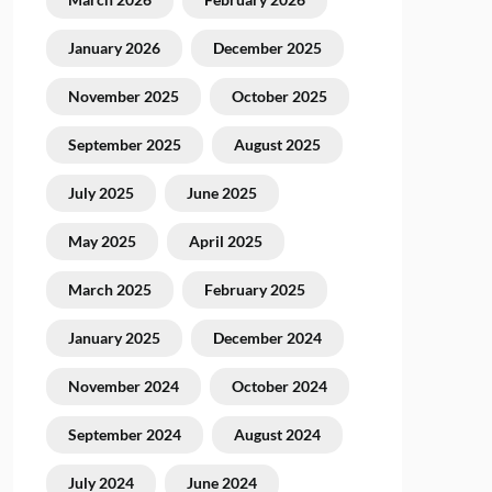
January 2026
December 2025
November 2025
October 2025
September 2025
August 2025
July 2025
June 2025
May 2025
April 2025
March 2025
February 2025
January 2025
December 2024
November 2024
October 2024
September 2024
August 2024
July 2024
June 2024