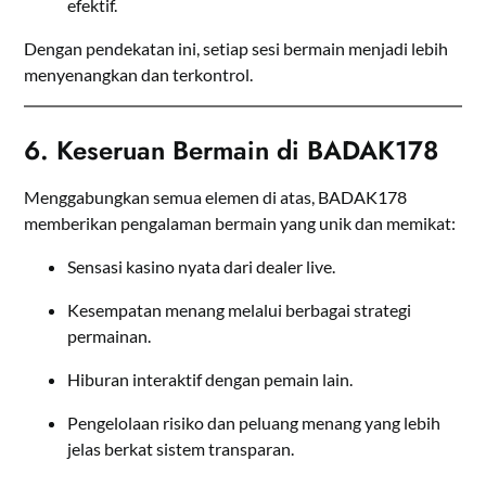
efektif.
Dengan pendekatan ini, setiap sesi bermain menjadi lebih
menyenangkan dan terkontrol.
6. Keseruan Bermain di BADAK178
Menggabungkan semua elemen di atas, BADAK178
memberikan pengalaman bermain yang unik dan memikat:
Sensasi kasino nyata dari dealer live.
Kesempatan menang melalui berbagai strategi
permainan.
Hiburan interaktif dengan pemain lain.
Pengelolaan risiko dan peluang menang yang lebih
jelas berkat sistem transparan.