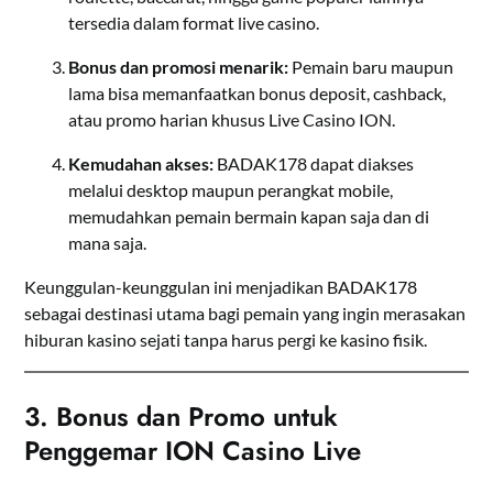
tersedia dalam format live casino.
Bonus dan promosi menarik:
Pemain baru maupun
lama bisa memanfaatkan bonus deposit, cashback,
atau promo harian khusus Live Casino ION.
Kemudahan akses:
BADAK178 dapat diakses
melalui desktop maupun perangkat mobile,
memudahkan pemain bermain kapan saja dan di
mana saja.
Keunggulan-keunggulan ini menjadikan BADAK178
sebagai destinasi utama bagi pemain yang ingin merasakan
hiburan kasino sejati tanpa harus pergi ke kasino fisik.
3. Bonus dan Promo untuk
Penggemar ION Casino Live