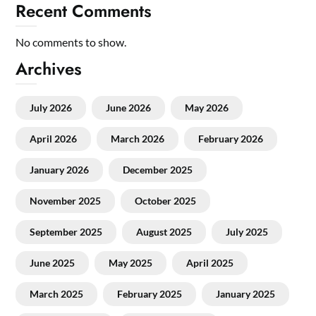
Recent Comments
No comments to show.
Archives
July 2026
June 2026
May 2026
April 2026
March 2026
February 2026
January 2026
December 2025
November 2025
October 2025
September 2025
August 2025
July 2025
June 2025
May 2025
April 2025
March 2025
February 2025
January 2025