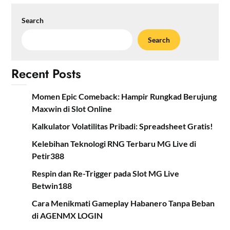
Search
Search
Recent Posts
Momen Epic Comeback: Hampir Rungkad Berujung
Maxwin di Slot Online
Kalkulator Volatilitas Pribadi: Spreadsheet Gratis!
Kelebihan Teknologi RNG Terbaru MG Live di
Petir388
Respin dan Re-Trigger pada Slot MG Live
Betwin188
Cara Menikmati Gameplay Habanero Tanpa Beban
di AGENMX LOGIN