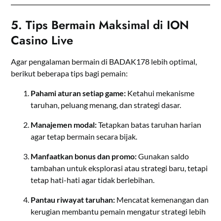
5. Tips Bermain Maksimal di ION
Casino Live
Agar pengalaman bermain di BADAK178 lebih optimal,
berikut beberapa tips bagi pemain:
Pahami aturan setiap game:
Ketahui mekanisme
taruhan, peluang menang, dan strategi dasar.
Manajemen modal:
Tetapkan batas taruhan harian
agar tetap bermain secara bijak.
Manfaatkan bonus dan promo:
Gunakan saldo
tambahan untuk eksplorasi atau strategi baru, tetapi
tetap hati-hati agar tidak berlebihan.
Pantau riwayat taruhan:
Mencatat kemenangan dan
kerugian membantu pemain mengatur strategi lebih