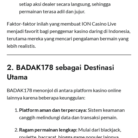
setiap aksi dealer secara langsung, sehingga
permainan terasa adil dan jujur.
Faktor-faktor inilah yang membuat ION Casino Live
menjadi favorit bagi penggemar kasino daring di Indonesia,
terutama mereka yang mencari pengalaman bermain yang
lebih realistis.
2. BADAK178 sebagai Destinasi
Utama
BADAK178 menonjol di antara platform kasino online
lainnya karena beberapa keunggulan:
Platform aman dan terpercaya:
Sistem keamanan
canggih melindungi data dan transaksi pemain.
Ragam permainan lengkap:
Mulai dari blackjack,
roulette, baccarat, hingga game populer lainnya