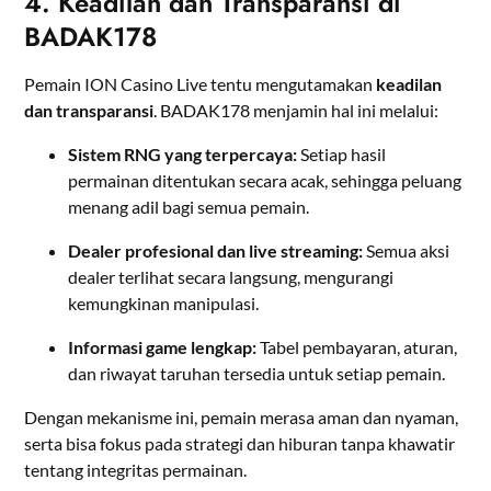
4. Keadilan dan Transparansi di
BADAK178
Pemain ION Casino Live tentu mengutamakan
keadilan
dan transparansi
. BADAK178 menjamin hal ini melalui:
Sistem RNG yang terpercaya:
Setiap hasil
permainan ditentukan secara acak, sehingga peluang
menang adil bagi semua pemain.
Dealer profesional dan live streaming:
Semua aksi
dealer terlihat secara langsung, mengurangi
kemungkinan manipulasi.
Informasi game lengkap:
Tabel pembayaran, aturan,
dan riwayat taruhan tersedia untuk setiap pemain.
Dengan mekanisme ini, pemain merasa aman dan nyaman,
serta bisa fokus pada strategi dan hiburan tanpa khawatir
tentang integritas permainan.