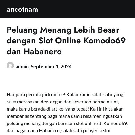
Skip
ancotnam
to
content
Peluang Menang Lebih Besar
dengan Slot Online Komodo69
dan Habanero
admin,
September 1, 2024
Hai, para pecinta judi online! Kalau kamu salah satu yang
suka merasakan deg-degan dan keseruan bermain slot,
maka kamu berada di artikel yang tepat! Kali ini kita akan
membahas tentang bagaimana kamu bisa meningkatkan
peluang menang dengan bermain slot online di Komodo69,
dan bagaimana Habanero, salah satu penyedia slot