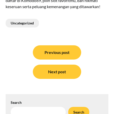
daftar di Komodo69, pilih slot favoritmu, dan nikmati
keseruan serta peluang kemenangan yang ditawarkan!
Uncategorized
Post
navigation
Previous post
Next post
Search
Search