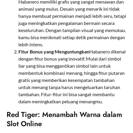
Habanero memiliki grafis yang sangat menawan dan
animasi yang mulus. Desain yang menarik ini tidak
hanya membuat permainan menjadi lebih seru, tetapi
juga meningkatkan pengalaman bermain secara
keseluruhan. Dengan tampilan visual yang memukau,
kamu bisa menikmati setiap detik permainan dengan
lebih intens.
Fitur Bonus yang Menguntungkan
Habanero dikenal
dengan fitur bonus yang inovatif. Mulai dari simbol
liar yang bisa menggantikan simbol lain untuk
membentuk kombinasi menang, hingga fitur putaran
gratis yang memberikan kesempatan tambahan
untuk menang tanpa harus mengeluarkan taruhan
tambahan. Fitur-fitur ini bisa sangat membantu
dalam meningkatkan peluang menangmu.
Red Tiger: Menambah Warna dalam
Slot Online