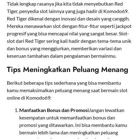
Tidak lengkap rasanya jika kita tidak menyebutkan Red
Tiger, penyedia slot lainnya yang juga hadir di Komodo69.
Red Tiger dikenal dengan inovasi dan desain yang canggih.
Mereka menawarkan slot dengan fitur-fitur seperti jackpot
progresif yang bisa mencapai nilai yang sangat besar. Slot-
slot dari Red Tiger sering kali hadir dengan tema-tema unik
dan bonus yang menggiurkan, memberikan variasi dan
keseruan tambahan dalam pengalaman bermainmu.
Tips Meningkatkan Peluang Menang
Berikut beberapa tips sederhana yang bisa membantu
kamu memaksimalkan peluang menang saat bermain slot
online di Komodo69:
Manfaatkan Bonus dan Promosi
Jangan lewatkan
kesempatan untuk memanfaatkan bonus dan
promosi yang ditawarkan. Ini bisa membantu kamu
bermain lebih lama dan meningkatkan peluang