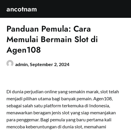
Skip
ancotnam
to
content
Panduan Pemula: Cara
Memulai Bermain Slot di
Agen108
admin,
September 2, 2024
Di dunia perjudian online yang semakin marak, slot telah
menjadi pilihan utama bagi banyak pemain. Agen108,
sebagai salah satu platform terkemuka di Indonesia,
menawarkan beragam jenis slot yang siap memanjakan
para penggemar. Bagi pemula yang baru pertama kali
mencoba keberuntungan di dunia slot, memahami