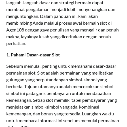
langkah-langkah dasar dan strategi bermain dapat
membuat pengalaman menjadi lebih menyenangkan dan
menguntungkan. Dalam panduan ini, kami akan
membimbing Anda melalui proses awal bermain slot di
Agen108 dengan gaya penulisan yang mengalir dan penuh
makna, layaknya kisah yang diceritakan dengan penuh
perhatian.
1. Pahami Dasar-dasar Slot
Sebelum memulai, penting untuk memahami dasar-dasar
permainan slot. Slot adalah permainan yang melibatkan
gulungan yang berputar dengan simbol-simbol yang
berbeda. Tujuan utamanya adalah mencocokkan simbol-
simbol ini pada garis pembayaran untuk mendapatkan
kemenangan. Setiap slot memiliki tabel pembayaran yang
menjelaskan simbol-simbol yang ada, kombinasi
kemenangan, dan bonus yang tersedia. Luangkan waktu
untuk membaca informasi ini sebelum memulai permainan