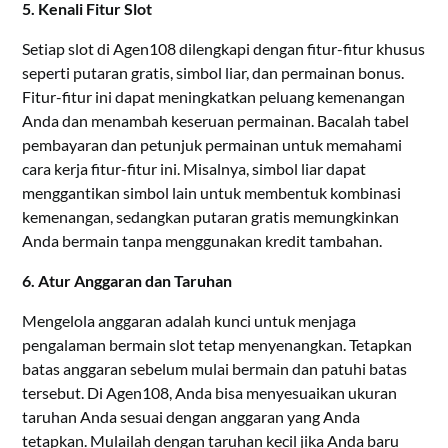
5. Kenali Fitur Slot
Setiap slot di Agen108 dilengkapi dengan fitur-fitur khusus
seperti putaran gratis, simbol liar, dan permainan bonus.
Fitur-fitur ini dapat meningkatkan peluang kemenangan
Anda dan menambah keseruan permainan. Bacalah tabel
pembayaran dan petunjuk permainan untuk memahami
cara kerja fitur-fitur ini. Misalnya, simbol liar dapat
menggantikan simbol lain untuk membentuk kombinasi
kemenangan, sedangkan putaran gratis memungkinkan
Anda bermain tanpa menggunakan kredit tambahan.
6. Atur Anggaran dan Taruhan
Mengelola anggaran adalah kunci untuk menjaga
pengalaman bermain slot tetap menyenangkan. Tetapkan
batas anggaran sebelum mulai bermain dan patuhi batas
tersebut. Di Agen108, Anda bisa menyesuaikan ukuran
taruhan Anda sesuai dengan anggaran yang Anda
tetapkan. Mulailah dengan taruhan kecil jika Anda baru