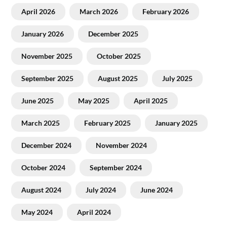
April 2026
March 2026
February 2026
January 2026
December 2025
November 2025
October 2025
September 2025
August 2025
July 2025
June 2025
May 2025
April 2025
March 2025
February 2025
January 2025
December 2024
November 2024
October 2024
September 2024
August 2024
July 2024
June 2024
May 2024
April 2024