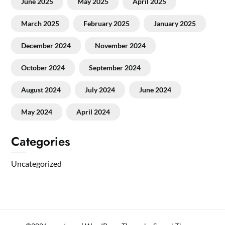
June 2025
May 2025
April 2025
March 2025
February 2025
January 2025
December 2024
November 2024
October 2024
September 2024
August 2024
July 2024
June 2024
May 2024
April 2024
Categories
Uncategorized