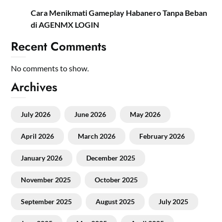
Cara Menikmati Gameplay Habanero Tanpa Beban
di AGENMX LOGIN
Recent Comments
No comments to show.
Archives
July 2026
June 2026
May 2026
April 2026
March 2026
February 2026
January 2026
December 2025
November 2025
October 2025
September 2025
August 2025
July 2025