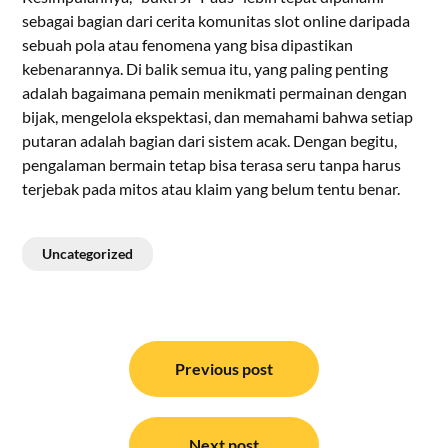
sebagai bagian dari cerita komunitas slot online daripada
sebuah pola atau fenomena yang bisa dipastikan
kebenarannya. Di balik semua itu, yang paling penting
adalah bagaimana pemain menikmati permainan dengan
bijak, mengelola ekspektasi, dan memahami bahwa setiap
putaran adalah bagian dari sistem acak. Dengan begitu,
pengalaman bermain tetap bisa terasa seru tanpa harus
terjebak pada mitos atau klaim yang belum tentu benar.
Uncategorized
Post
navigation
Previous post
Next post