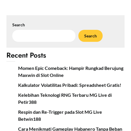
Search
Search
Recent Posts
Momen Epic Comeback: Hampir Rungkad Berujung
Maxwin di Slot Online
Kalkulator Volatilitas Pribadi: Spreadsheet Gratis!
Kelebihan Teknologi RNG Terbaru MG Live di
Petir388
Respin dan Re-Trigger pada Slot MG Live
Betwin188
Cara Menikmati Gameplay Habanero Tanpa Beban