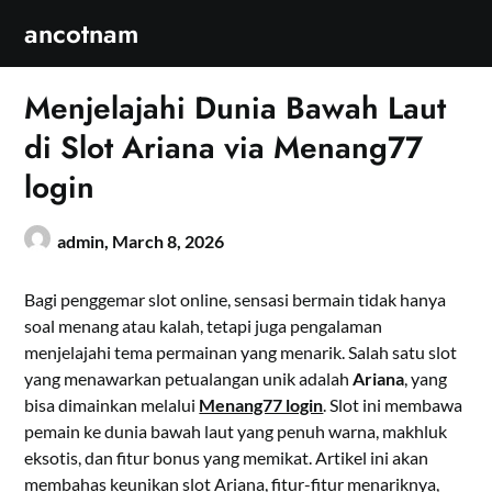
Skip
ancotnam
to
content
Menjelajahi Dunia Bawah Laut
di Slot Ariana via Menang77
login
admin,
March 8, 2026
Bagi penggemar slot online, sensasi bermain tidak hanya
soal menang atau kalah, tetapi juga pengalaman
menjelajahi tema permainan yang menarik. Salah satu slot
yang menawarkan petualangan unik adalah
Ariana
, yang
bisa dimainkan melalui
Menang77 login
. Slot ini membawa
pemain ke dunia bawah laut yang penuh warna, makhluk
eksotis, dan fitur bonus yang memikat. Artikel ini akan
membahas keunikan slot Ariana, fitur-fitur menariknya,