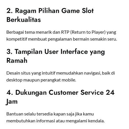
2.
Ragam Pilihan Game Slot
Berkualitas
Berbagai tema menarik dan RTP (Return to Player) yang
kompetitif membuat pengalaman bermain semakin seru.
3.
Tampilan User Interface yang
Ramah
Desain situs yang intuitif memudahkan navigasi, baik di
desktop maupun perangkat mobile.
4.
Dukungan Customer Service 24
Jam
Bantuan selalu tersedia kapan saja jika kamu
membutuhkan informasi atau mengalami kendala.