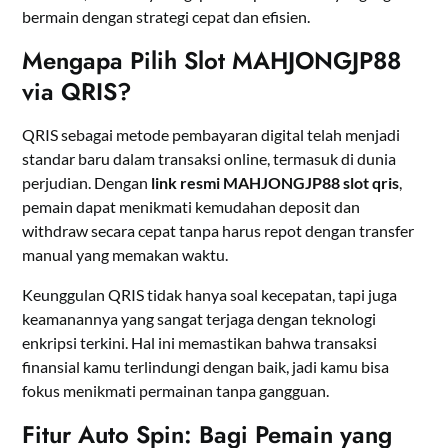
bermain dengan strategi cepat dan efisien.
Mengapa Pilih Slot MAHJONGJP88
via QRIS?
QRIS sebagai metode pembayaran digital telah menjadi
standar baru dalam transaksi online, termasuk di dunia
perjudian. Dengan
link resmi MAHJONGJP88 slot qris
,
pemain dapat menikmati kemudahan deposit dan
withdraw secara cepat tanpa harus repot dengan transfer
manual yang memakan waktu.
Keunggulan QRIS tidak hanya soal kecepatan, tapi juga
keamanannya yang sangat terjaga dengan teknologi
enkripsi terkini. Hal ini memastikan bahwa transaksi
finansial kamu terlindungi dengan baik, jadi kamu bisa
fokus menikmati permainan tanpa gangguan.
Fitur Auto Spin: Bagi Pemain yang