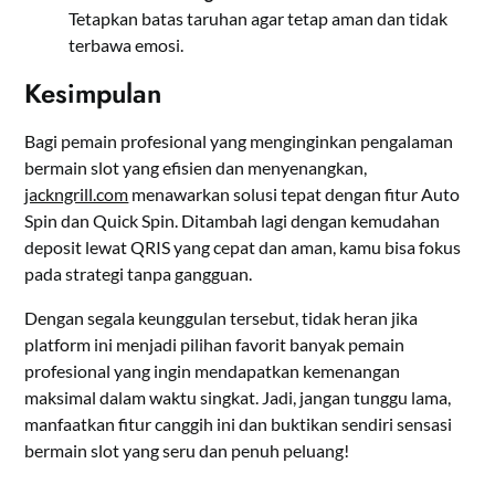
Tetapkan batas taruhan agar tetap aman dan tidak
terbawa emosi.
Kesimpulan
Bagi pemain profesional yang menginginkan pengalaman
bermain slot yang efisien dan menyenangkan,
jackngrill.com
menawarkan solusi tepat dengan fitur Auto
Spin dan Quick Spin. Ditambah lagi dengan kemudahan
deposit lewat QRIS yang cepat dan aman, kamu bisa fokus
pada strategi tanpa gangguan.
Dengan segala keunggulan tersebut, tidak heran jika
platform ini menjadi pilihan favorit banyak pemain
profesional yang ingin mendapatkan kemenangan
maksimal dalam waktu singkat. Jadi, jangan tunggu lama,
manfaatkan fitur canggih ini dan buktikan sendiri sensasi
bermain slot yang seru dan penuh peluang!