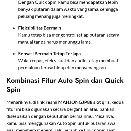
Dengan Quick Spin, kamu bisa mendapatkan lebih
banyak putaran dalam waktu yang sama, sehingga
peluang menang juga meningkat.
Fleksibilitas Bermain
Kamu tetap bisa mengontrol setiap putaran secara
manual tanpa harus menunggu lama.
Sensasi Bermain Tetap Terjaga
Walau cepat, efek visual dan audio tetap membuat
permainan terasa hidup dan menyenangkan.
Kombinasi Fitur Auto Spin dan Quick
Spin
Menariknya, di
link resmi MAHJONGJP88 slot qris
, kedua
fitur ini bisa digunakan secara bergantian atau bahkan
disesuaikan dengan kebutuhan bermainmu. Misalnya,
kamu bisa menggunakan Auto Spin untuk putaran awal
agar menghemat energi, lalu beralih ke Quick Spin saat