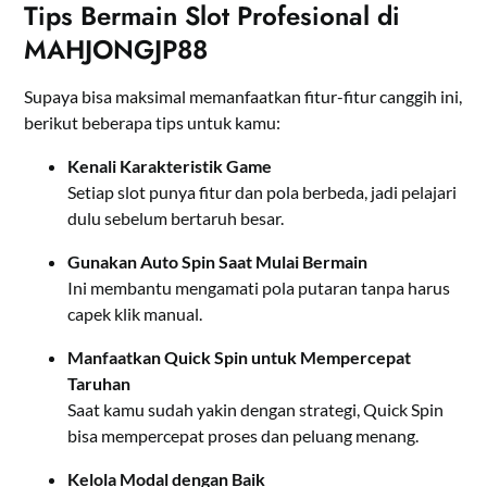
Tips Bermain Slot Profesional di
MAHJONGJP88
Supaya bisa maksimal memanfaatkan fitur-fitur canggih ini,
berikut beberapa tips untuk kamu:
Kenali Karakteristik Game
Setiap slot punya fitur dan pola berbeda, jadi pelajari
dulu sebelum bertaruh besar.
Gunakan Auto Spin Saat Mulai Bermain
Ini membantu mengamati pola putaran tanpa harus
capek klik manual.
Manfaatkan Quick Spin untuk Mempercepat
Taruhan
Saat kamu sudah yakin dengan strategi, Quick Spin
bisa mempercepat proses dan peluang menang.
Kelola Modal dengan Baik