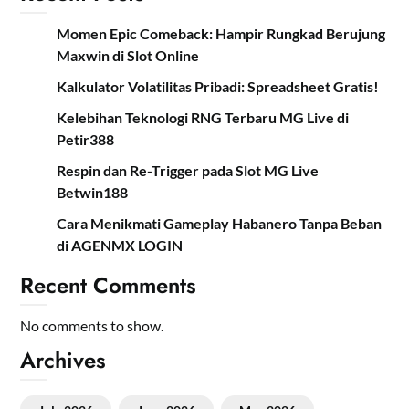
Momen Epic Comeback: Hampir Rungkad Berujung
Maxwin di Slot Online
Kalkulator Volatilitas Pribadi: Spreadsheet Gratis!
Kelebihan Teknologi RNG Terbaru MG Live di
Petir388
Respin dan Re-Trigger pada Slot MG Live
Betwin188
Cara Menikmati Gameplay Habanero Tanpa Beban
di AGENMX LOGIN
Recent Comments
No comments to show.
Archives