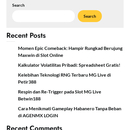
Search
Search
Recent Posts
Momen Epic Comeback: Hampir Rungkad Berujung
Maxwin di Slot Online
Kalkulator Volatilitas Pribadi: Spreadsheet Gratis!
Kelebihan Teknologi RNG Terbaru MG Live di
Petir388
Respin dan Re-Trigger pada Slot MG Live
Betwin188
Cara Menikmati Gameplay Habanero Tanpa Beban
di AGENMX LOGIN
Recent Comments