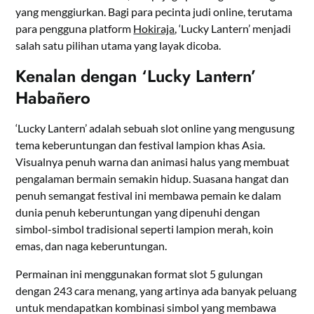
yang menggiurkan. Bagi para pecinta judi online, terutama
para pengguna platform
Hokiraja
, ‘Lucky Lantern’ menjadi
salah satu pilihan utama yang layak dicoba.
Kenalan dengan ‘Lucky Lantern’
Habañero
‘Lucky Lantern’ adalah sebuah slot online yang mengusung
tema keberuntungan dan festival lampion khas Asia.
Visualnya penuh warna dan animasi halus yang membuat
pengalaman bermain semakin hidup. Suasana hangat dan
penuh semangat festival ini membawa pemain ke dalam
dunia penuh keberuntungan yang dipenuhi dengan
simbol-simbol tradisional seperti lampion merah, koin
emas, dan naga keberuntungan.
Permainan ini menggunakan format slot 5 gulungan
dengan 243 cara menang, yang artinya ada banyak peluang
untuk mendapatkan kombinasi simbol yang membawa