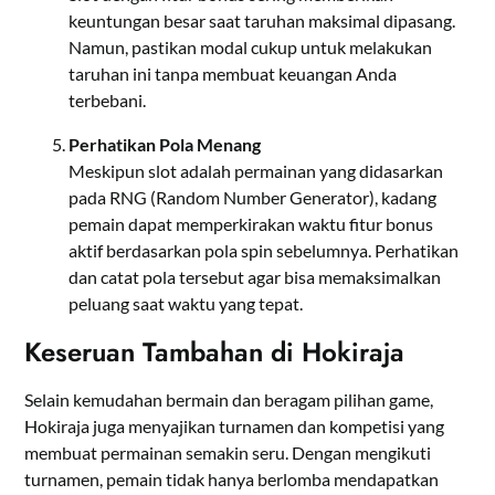
keuntungan besar saat taruhan maksimal dipasang.
Namun, pastikan modal cukup untuk melakukan
taruhan ini tanpa membuat keuangan Anda
terbebani.
Perhatikan Pola Menang
Meskipun slot adalah permainan yang didasarkan
pada RNG (Random Number Generator), kadang
pemain dapat memperkirakan waktu fitur bonus
aktif berdasarkan pola spin sebelumnya. Perhatikan
dan catat pola tersebut agar bisa memaksimalkan
peluang saat waktu yang tepat.
Keseruan Tambahan di Hokiraja
Selain kemudahan bermain dan beragam pilihan game,
Hokiraja juga menyajikan turnamen dan kompetisi yang
membuat permainan semakin seru. Dengan mengikuti
turnamen, pemain tidak hanya berlomba mendapatkan