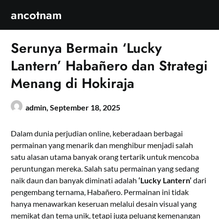
Skip
ancotnam
to
content
Serunya Bermain ‘Lucky
Lantern’ Habañero dan Strategi
Menang di Hokiraja
admin,
September 18, 2025
Dalam dunia perjudian online, keberadaan berbagai
permainan yang menarik dan menghibur menjadi salah
satu alasan utama banyak orang tertarik untuk mencoba
peruntungan mereka. Salah satu permainan yang sedang
naik daun dan banyak diminati adalah
‘Lucky Lantern’
dari
pengembang ternama, Habañero. Permainan ini tidak
hanya menawarkan keseruan melalui desain visual yang
memikat dan tema unik, tetapi juga peluang kemenangan