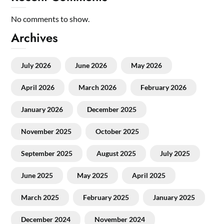
No comments to show.
Archives
July 2026
June 2026
May 2026
April 2026
March 2026
February 2026
January 2026
December 2025
November 2025
October 2025
September 2025
August 2025
July 2025
June 2025
May 2025
April 2025
March 2025
February 2025
January 2025
December 2024
November 2024