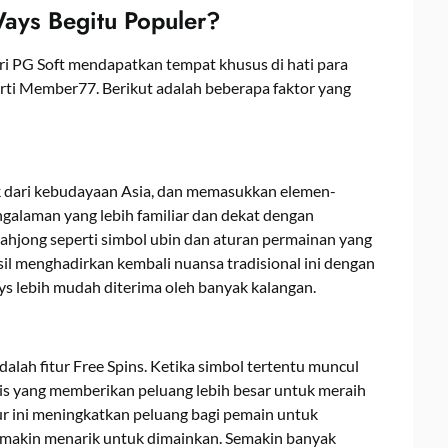
ys Begitu Populer?
 PG Soft mendapatkan tempat khusus di hati para
erti Member77. Berikut adalah beberapa faktor yang
k dari kebudayaan Asia, dan memasukkan elemen-
galaman yang lebih familiar dan dekat dengan
hjong seperti simbol ubin dan aturan permainan yang
asil menghadirkan kembali nuansa tradisional ini dengan
 lebih mudah diterima oleh banyak kalangan.
alah fitur Free Spins. Ketika simbol tertentu muncul
is yang memberikan peluang lebih besar untuk meraih
r ini meningkatkan peluang bagi pemain untuk
emakin menarik untuk dimainkan. Semakin banyak