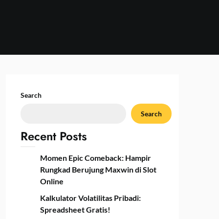
Search
Search
Recent Posts
Momen Epic Comeback: Hampir
Rungkad Berujung Maxwin di Slot
Online
Kalkulator Volatilitas Pribadi:
Spreadsheet Gratis!