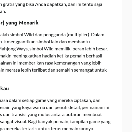
gratis yang bisa Anda dapatkan, dan ini tentu saja
an.
er) yang Menarik
alah simbol Wild dan pengganda (multiplier). Dalam
ntuk menggantikan simbol lain dan membantu
jong Ways, simbol Wild memiliki peran lebih besar.
emakin meningkatkan hadiah ketika pemain berhasil
ainan ini memberikan rasa kemenangan yang lebih
ain merasa lebih terlibat dan semakin semangat untuk
ukau
 biasa dalam setiap game yang mereka ciptakan, dan
ain yang kaya warna dan penuh detail, permainan ini
s dan transisi yang mulus antara putaran membuat
 sangat visual. Bagi banyak pemain, tampilan game yang
apa mereka tertarik untuk terus memainkannya.