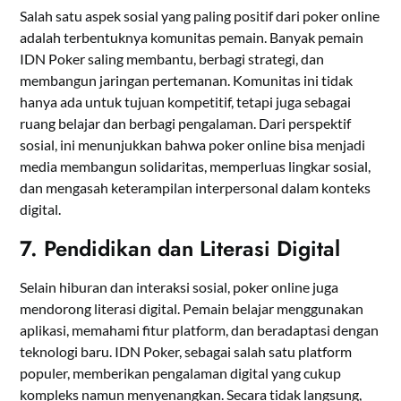
Salah satu aspek sosial yang paling positif dari poker online
adalah terbentuknya komunitas pemain. Banyak pemain
IDN Poker saling membantu, berbagi strategi, dan
membangun jaringan pertemanan. Komunitas ini tidak
hanya ada untuk tujuan kompetitif, tetapi juga sebagai
ruang belajar dan berbagi pengalaman. Dari perspektif
sosial, ini menunjukkan bahwa poker online bisa menjadi
media membangun solidaritas, memperluas lingkar sosial,
dan mengasah keterampilan interpersonal dalam konteks
digital.
7. Pendidikan dan Literasi Digital
Selain hiburan dan interaksi sosial, poker online juga
mendorong literasi digital. Pemain belajar menggunakan
aplikasi, memahami fitur platform, dan beradaptasi dengan
teknologi baru. IDN Poker, sebagai salah satu platform
populer, memberikan pengalaman digital yang cukup
kompleks namun menyenangkan. Secara tidak langsung,