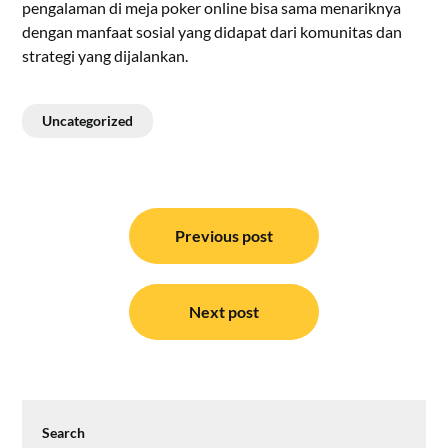
pengalaman di meja poker online bisa sama menariknya
dengan manfaat sosial yang didapat dari komunitas dan
strategi yang dijalankan.
Uncategorized
Post
navigation
Previous post
Next post
Search