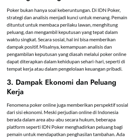
Poker bukan hanya soal keberuntungan. Di IDN Poker,
strategi dan analisis menjadi kunci untuk menang. Pemain
dituntut untuk membaca perilaku lawan, menghitung
peluang, dan mengambil keputusan yang tepat dalam
waktu singkat. Secara sosial, hal ini bisa memberikan
dampak positif. Misalnya, kemampuan analisis dan
pengambilan keputusan yang diasah melalui poker online
dapat diterapkan dalam kehidupan sehari-hari, seperti di
tempat kerja atau dalam pengelolaan keuangan pribadi.
3. Dampak Ekonomi dan Peluang
Kerja
Fenomena poker online juga memberikan perspektif sosial
dari sisi ekonomi. Meski perjudian online di Indonesia
berada dalam area abu-abu secara hukum, beberapa
platform seperti IDN Poker menghadirkan peluang bagi
pemain untuk mendapatkan penghasilan tambahan. Ada