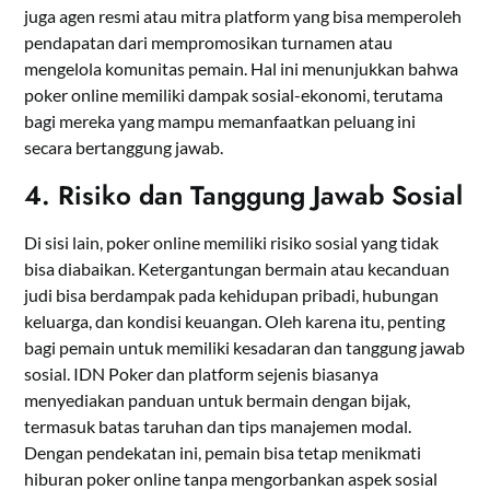
juga agen resmi atau mitra platform yang bisa memperoleh
pendapatan dari mempromosikan turnamen atau
mengelola komunitas pemain. Hal ini menunjukkan bahwa
poker online memiliki dampak sosial-ekonomi, terutama
bagi mereka yang mampu memanfaatkan peluang ini
secara bertanggung jawab.
4. Risiko dan Tanggung Jawab Sosial
Di sisi lain, poker online memiliki risiko sosial yang tidak
bisa diabaikan. Ketergantungan bermain atau kecanduan
judi bisa berdampak pada kehidupan pribadi, hubungan
keluarga, dan kondisi keuangan. Oleh karena itu, penting
bagi pemain untuk memiliki kesadaran dan tanggung jawab
sosial. IDN Poker dan platform sejenis biasanya
menyediakan panduan untuk bermain dengan bijak,
termasuk batas taruhan dan tips manajemen modal.
Dengan pendekatan ini, pemain bisa tetap menikmati
hiburan poker online tanpa mengorbankan aspek sosial