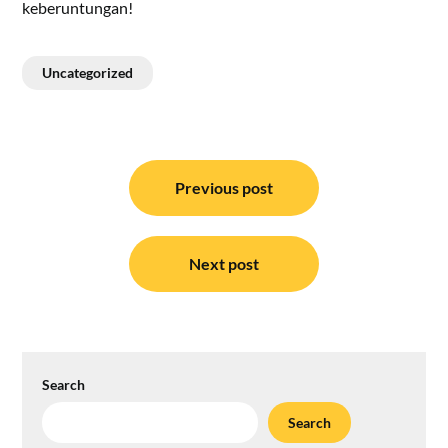
keberuntungan!
Uncategorized
Post
navigation
Previous post
Next post
Search
Search