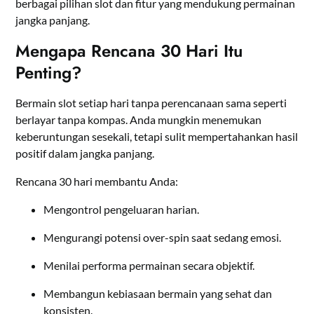
berbagai pilihan slot dan fitur yang mendukung permainan
jangka panjang.
Mengapa Rencana 30 Hari Itu
Penting?
Bermain slot setiap hari tanpa perencanaan sama seperti
berlayar tanpa kompas. Anda mungkin menemukan
keberuntungan sesekali, tetapi sulit mempertahankan hasil
positif dalam jangka panjang.
Rencana 30 hari membantu Anda:
Mengontrol pengeluaran harian.
Mengurangi potensi over-spin saat sedang emosi.
Menilai performa permainan secara objektif.
Membangun kebiasaan bermain yang sehat dan
konsisten.