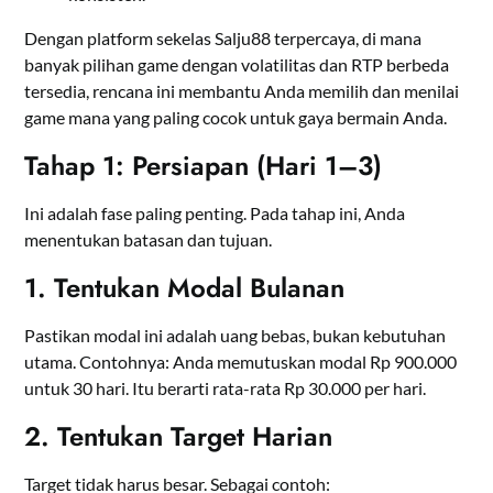
Dengan platform sekelas Salju88 terpercaya, di mana
banyak pilihan game dengan volatilitas dan RTP berbeda
tersedia, rencana ini membantu Anda memilih dan menilai
game mana yang paling cocok untuk gaya bermain Anda.
Tahap 1: Persiapan (Hari 1–3)
Ini adalah fase paling penting. Pada tahap ini, Anda
menentukan batasan dan tujuan.
1. Tentukan Modal Bulanan
Pastikan modal ini adalah uang bebas, bukan kebutuhan
utama. Contohnya: Anda memutuskan modal Rp 900.000
untuk 30 hari. Itu berarti rata-rata Rp 30.000 per hari.
2. Tentukan Target Harian
Target tidak harus besar. Sebagai contoh: