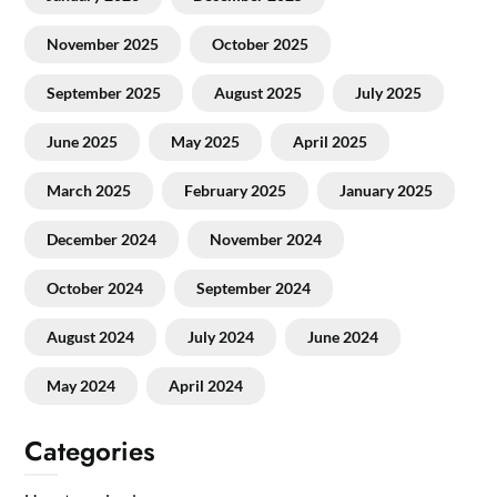
November 2025
October 2025
September 2025
August 2025
July 2025
June 2025
May 2025
April 2025
March 2025
February 2025
January 2025
December 2024
November 2024
October 2024
September 2024
August 2024
July 2024
June 2024
May 2024
April 2024
Categories