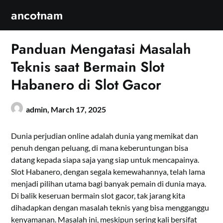
Skip
ancotnam
to
content
Panduan Mengatasi Masalah
Teknis saat Bermain Slot
Habanero di Slot Gacor
admin,
March 17, 2025
Dunia perjudian online adalah dunia yang memikat dan
penuh dengan peluang, di mana keberuntungan bisa
datang kepada siapa saja yang siap untuk mencapainya.
Slot Habanero, dengan segala kemewahannya, telah lama
menjadi pilihan utama bagi banyak pemain di dunia maya.
Di balik keseruan bermain slot gacor, tak jarang kita
dihadapkan dengan masalah teknis yang bisa mengganggu
kenyamanan. Masalah ini, meskipun sering kali bersifat