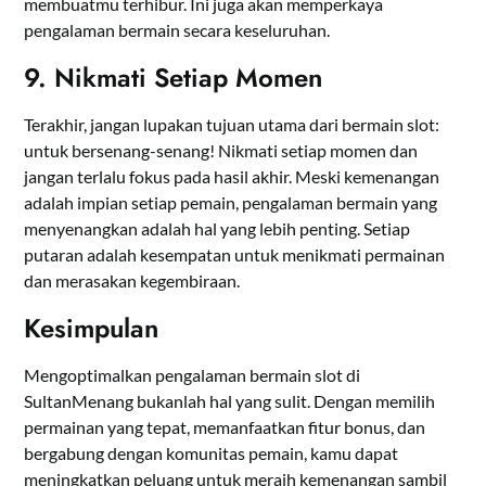
membuatmu terhibur. Ini juga akan memperkaya
pengalaman bermain secara keseluruhan.
9. Nikmati Setiap Momen
Terakhir, jangan lupakan tujuan utama dari bermain slot:
untuk bersenang-senang! Nikmati setiap momen dan
jangan terlalu fokus pada hasil akhir. Meski kemenangan
adalah impian setiap pemain, pengalaman bermain yang
menyenangkan adalah hal yang lebih penting. Setiap
putaran adalah kesempatan untuk menikmati permainan
dan merasakan kegembiraan.
Kesimpulan
Mengoptimalkan pengalaman bermain slot di
SultanMenang bukanlah hal yang sulit. Dengan memilih
permainan yang tepat, memanfaatkan fitur bonus, dan
bergabung dengan komunitas pemain, kamu dapat
meningkatkan peluang untuk meraih kemenangan sambil