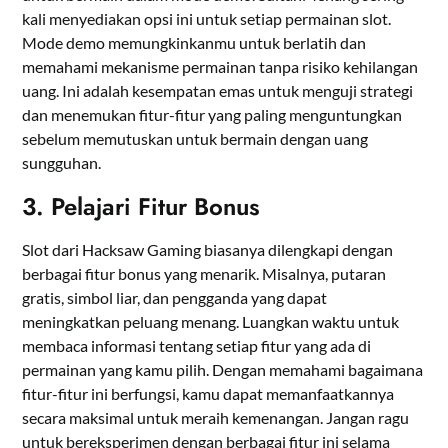
kali menyediakan opsi ini untuk setiap permainan slot.
Mode demo memungkinkanmu untuk berlatih dan
memahami mekanisme permainan tanpa risiko kehilangan
uang. Ini adalah kesempatan emas untuk menguji strategi
dan menemukan fitur-fitur yang paling menguntungkan
sebelum memutuskan untuk bermain dengan uang
sungguhan.
3. Pelajari Fitur Bonus
Slot dari Hacksaw Gaming biasanya dilengkapi dengan
berbagai fitur bonus yang menarik. Misalnya, putaran
gratis, simbol liar, dan pengganda yang dapat
meningkatkan peluang menang. Luangkan waktu untuk
membaca informasi tentang setiap fitur yang ada di
permainan yang kamu pilih. Dengan memahami bagaimana
fitur-fitur ini berfungsi, kamu dapat memanfaatkannya
secara maksimal untuk meraih kemenangan. Jangan ragu
untuk bereksperimen dengan berbagai fitur ini selama