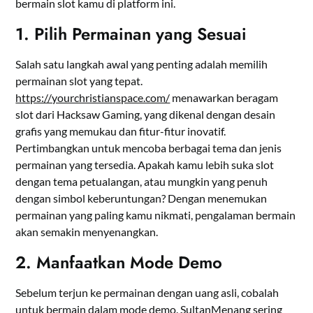
bermain slot kamu di platform ini.
1. Pilih Permainan yang Sesuai
Salah satu langkah awal yang penting adalah memilih
permainan slot yang tepat.
https://yourchristianspace.com/
menawarkan beragam
slot dari Hacksaw Gaming, yang dikenal dengan desain
grafis yang memukau dan fitur-fitur inovatif.
Pertimbangkan untuk mencoba berbagai tema dan jenis
permainan yang tersedia. Apakah kamu lebih suka slot
dengan tema petualangan, atau mungkin yang penuh
dengan simbol keberuntungan? Dengan menemukan
permainan yang paling kamu nikmati, pengalaman bermain
akan semakin menyenangkan.
2. Manfaatkan Mode Demo
Sebelum terjun ke permainan dengan uang asli, cobalah
untuk bermain dalam mode demo. SultanMenang sering