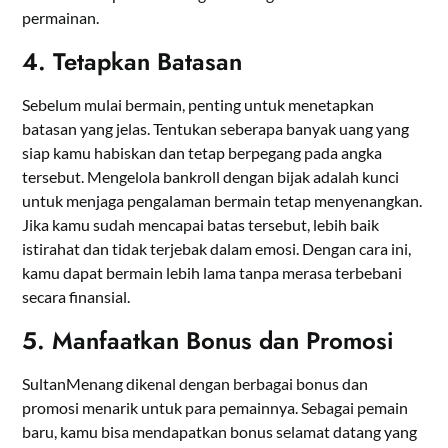
permainan.
4. Tetapkan Batasan
Sebelum mulai bermain, penting untuk menetapkan
batasan yang jelas. Tentukan seberapa banyak uang yang
siap kamu habiskan dan tetap berpegang pada angka
tersebut. Mengelola bankroll dengan bijak adalah kunci
untuk menjaga pengalaman bermain tetap menyenangkan.
Jika kamu sudah mencapai batas tersebut, lebih baik
istirahat dan tidak terjebak dalam emosi. Dengan cara ini,
kamu dapat bermain lebih lama tanpa merasa terbebani
secara finansial.
5. Manfaatkan Bonus dan Promosi
SultanMenang dikenal dengan berbagai bonus dan
promosi menarik untuk para pemainnya. Sebagai pemain
baru, kamu bisa mendapatkan bonus selamat datang yang