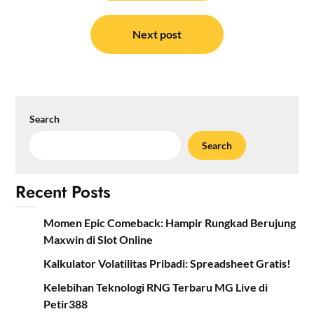
Next post
Search
Search
Recent Posts
Momen Epic Comeback: Hampir Rungkad Berujung
Maxwin di Slot Online
Kalkulator Volatilitas Pribadi: Spreadsheet Gratis!
Kelebihan Teknologi RNG Terbaru MG Live di
Petir388