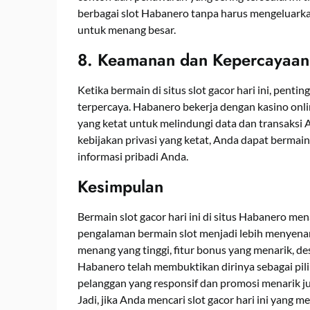
berbagai slot Habanero tanpa harus mengeluarka
untuk menang besar.
8. Keamanan dan Kepercayaan
Ketika bermain di situs slot gacor hari ini, pen
terpercaya. Habanero bekerja dengan kasino on
yang ketat untuk melindungi data dan transaksi 
kebijakan privasi yang ketat, Anda dapat berma
informasi pribadi Anda.
Kesimpulan
Bermain slot gacor hari ini di situs Habanero 
pengalaman bermain slot menjadi lebih menyen
menang yang tinggi, fitur bonus yang menarik, de
Habanero telah membuktikan dirinya sebagai pil
pelanggan yang responsif dan promosi menarik ju
Jadi, jika Anda mencari slot gacor hari ini yang