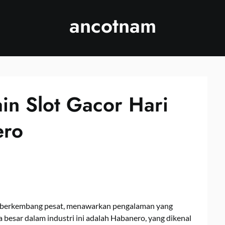
ancotnam
n Slot Gacor Hari
ero
telah berkembang pesat, menawarkan pengalaman yang
 besar dalam industri ini adalah Habanero, yang dikenal