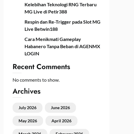
Kelebihan Teknologi RNG Terbaru
MG Live di Petir388
Respin dan Re-Trigger pada Slot MG
Live Betwin188
Cara Menikmati Gameplay
Habanero Tanpa Beban di AGENMX
LOGIN
Recent Comments
No comments to show.
Archives
July 2026
June 2026
May 2026
April 2026
March 2026
February 2026