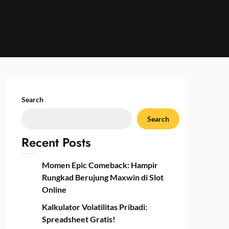
Search
Search
Recent Posts
Momen Epic Comeback: Hampir
Rungkad Berujung Maxwin di Slot
Online
Kalkulator Volatilitas Pribadi:
Spreadsheet Gratis!