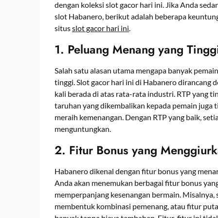
dengan koleksi slot gacor hari ini. Jika Anda 
slot Habanero, berikut adalah beberapa keuntun
situs
slot gacor hari ini
.
1. Peluang Menang yang Tingg
Salah satu alasan utama mengapa banyak pemain
tinggi. Slot gacor hari ini di Habanero dirancang 
kali berada di atas rata-rata industri. RTP yang 
taruhan yang dikembalikan kepada pemain juga t
meraih kemenangan. Dengan RTP yang baik, setia
menguntungkan.
2. Fitur Bonus yang Menggiur
Habanero dikenal dengan fitur bonus yang menarik 
Anda akan menemukan berbagai fitur bonus yan
memperpanjang kesenangan bermain. Misalnya, s
membentuk kombinasi pemenang, atau fitur puta
banyak tanpa biaya tambahan. Fitur-fitur ini ti