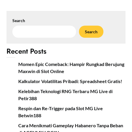
Search
Search
Recent Posts
Momen Epic Comeback: Hampir Rungkad Berujung
Maxwin di Slot Online
Kalkulator Volatilitas Pribadi: Spreadsheet Gratis!
Kelebihan Teknologi RNG Terbaru MG Live di
Petir388
Respin dan Re-Trigger pada Slot MG Live
Betwin188
Cara Menikmati Gameplay Habanero Tanpa Beban