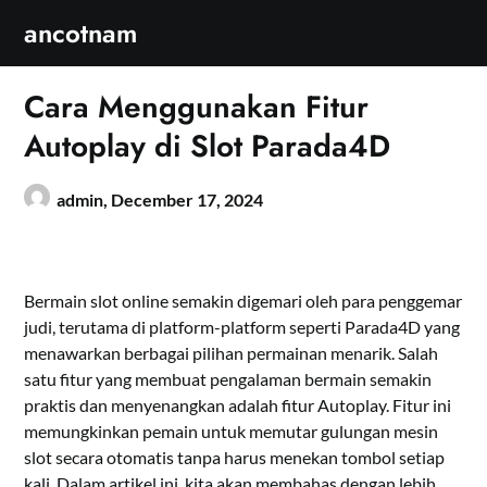
Skip
ancotnam
to
content
Cara Menggunakan Fitur
Autoplay di Slot Parada4D
admin,
December 17, 2024
Bermain slot online semakin digemari oleh para penggemar
judi, terutama di platform-platform seperti Parada4D yang
menawarkan berbagai pilihan permainan menarik. Salah
satu fitur yang membuat pengalaman bermain semakin
praktis dan menyenangkan adalah fitur Autoplay. Fitur ini
memungkinkan pemain untuk memutar gulungan mesin
slot secara otomatis tanpa harus menekan tombol setiap
kali. Dalam artikel ini, kita akan membahas dengan lebih