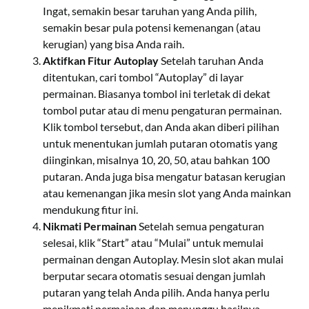
Ingat, semakin besar taruhan yang Anda pilih,
semakin besar pula potensi kemenangan (atau
kerugian) yang bisa Anda raih.
Aktifkan Fitur Autoplay
Setelah taruhan Anda
ditentukan, cari tombol “Autoplay” di layar
permainan. Biasanya tombol ini terletak di dekat
tombol putar atau di menu pengaturan permainan.
Klik tombol tersebut, dan Anda akan diberi pilihan
untuk menentukan jumlah putaran otomatis yang
diinginkan, misalnya 10, 20, 50, atau bahkan 100
putaran. Anda juga bisa mengatur batasan kerugian
atau kemenangan jika mesin slot yang Anda mainkan
mendukung fitur ini.
Nikmati Permainan
Setelah semua pengaturan
selesai, klik “Start” atau “Mulai” untuk memulai
permainan dengan Autoplay. Mesin slot akan mulai
berputar secara otomatis sesuai dengan jumlah
putaran yang telah Anda pilih. Anda hanya perlu
menikmati permainan dan menunggu hasilnya.