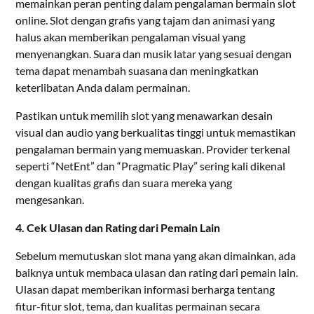
memainkan peran penting dalam pengalaman bermain slot
online. Slot dengan grafis yang tajam dan animasi yang
halus akan memberikan pengalaman visual yang
menyenangkan. Suara dan musik latar yang sesuai dengan
tema dapat menambah suasana dan meningkatkan
keterlibatan Anda dalam permainan.
Pastikan untuk memilih slot yang menawarkan desain
visual dan audio yang berkualitas tinggi untuk memastikan
pengalaman bermain yang memuaskan. Provider terkenal
seperti “NetEnt” dan “Pragmatic Play” sering kali dikenal
dengan kualitas grafis dan suara mereka yang
mengesankan.
4. Cek Ulasan dan Rating dari Pemain Lain
Sebelum memutuskan slot mana yang akan dimainkan, ada
baiknya untuk membaca ulasan dan rating dari pemain lain.
Ulasan dapat memberikan informasi berharga tentang
fitur-fitur slot, tema, dan kualitas permainan secara