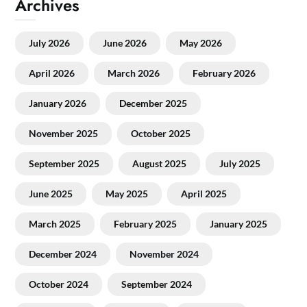
Archives
July 2026
June 2026
May 2026
April 2026
March 2026
February 2026
January 2026
December 2025
November 2025
October 2025
September 2025
August 2025
July 2025
June 2025
May 2025
April 2025
March 2025
February 2025
January 2025
December 2024
November 2024
October 2024
September 2024