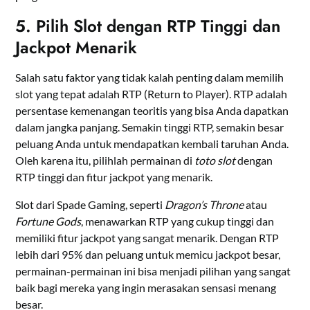
5. Pilih Slot dengan RTP Tinggi dan
Jackpot Menarik
Salah satu faktor yang tidak kalah penting dalam memilih
slot yang tepat adalah RTP (Return to Player). RTP adalah
persentase kemenangan teoritis yang bisa Anda dapatkan
dalam jangka panjang. Semakin tinggi RTP, semakin besar
peluang Anda untuk mendapatkan kembali taruhan Anda.
Oleh karena itu, pilihlah permainan di
toto slot
dengan
RTP tinggi dan fitur jackpot yang menarik.
Slot dari Spade Gaming, seperti
Dragon’s Throne
atau
Fortune Gods
, menawarkan RTP yang cukup tinggi dan
memiliki fitur jackpot yang sangat menarik. Dengan RTP
lebih dari 95% dan peluang untuk memicu jackpot besar,
permainan-permainan ini bisa menjadi pilihan yang sangat
baik bagi mereka yang ingin merasakan sensasi menang
besar.