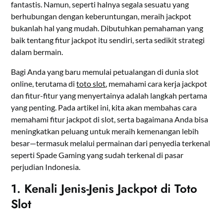
fantastis. Namun, seperti halnya segala sesuatu yang
berhubungan dengan keberuntungan, meraih jackpot
bukanlah hal yang mudah. Dibutuhkan pemahaman yang
baik tentang fitur jackpot itu sendiri, serta sedikit strategi
dalam bermain.
Bagi Anda yang baru memulai petualangan di dunia slot
online, terutama di
toto slot
, memahami cara kerja jackpot
dan fitur-fitur yang menyertainya adalah langkah pertama
yang penting. Pada artikel ini, kita akan membahas cara
memahami fitur jackpot di slot, serta bagaimana Anda bisa
meningkatkan peluang untuk meraih kemenangan lebih
besar—termasuk melalui permainan dari penyedia terkenal
seperti Spade Gaming yang sudah terkenal di pasar
perjudian Indonesia.
1. Kenali Jenis-Jenis Jackpot di Toto
Slot