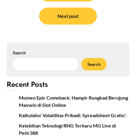
Next post
Search
Search
Recent Posts
Momen Epic Comeback: Hampir Rungkad Berujung
Maxwin di Slot Online
Kalkulator Volatilitas Pribadi: Spreadsheet Gratis!
Kelebihan Teknologi RNG Terbaru MG Live di
Petir388