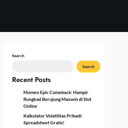
Search
Search
Recent Posts
Momen Epic Comeback: Hampir
Rungkad Berujung Maxwin di Slot
Online
Kalkulator Volatilitas Pribadi:
Spreadsheet Gratis!