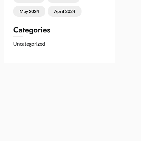
May 2024
April 2024
Categories
Uncategorized