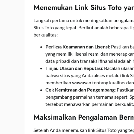
Menemukan Link Situs Toto ya
Langkah pertama untuk meningkatkan pengalama
Situs Toto yang tepat. Berikut adalah beberapa 
berkualitas:
Periksa Keamanan dan Lisensi
: Pastikan 
yang memiliki lisensi resmi dan menerapk
data pribadi dan transaksi finansial adalah
Tinjau Ulasan dan Reputasi
: Bacalah ulas
bahwa situs yang Anda akses melalui link Sit
memberikan wawasan tentang kualitas dan 
Cek Kemitraan dan Pengembang
: Pastika
pengembang permainan ternama seperti Sp
tersebut menawarkan permainan berkualitas
Maksimalkan Pengalaman Berm
Setelah Anda menemukan link Situs Toto yang t