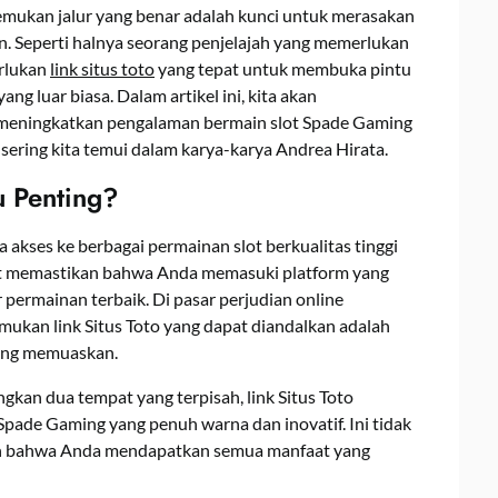
emukan jalur yang benar adalah kunci untuk merasakan
. Seperti halnya seorang penjelajah yang memerlukan
rlukan
link situs toto
yang tepat untuk membuka pintu
 luar biasa. Dalam artikel ini, kita akan
t meningkatkan pengalaman bermain slot Spade Gaming
sering kita temui dalam karya-karya Andrea Hirata.
u Penting?
 akses ke berbagai permainan slot berkualitas tinggi
at memastikan bahwa Anda memasuki platform yang
 permainan terbaik. Di pasar perjudian online
emukan link Situs Toto yang dapat diandalkan adalah
ang memuaskan.
kan dua tempat yang terpisah, link Situs Toto
de Gaming yang penuh warna dan inovatif. Ini tidak
an bahwa Anda mendapatkan semua manfaat yang