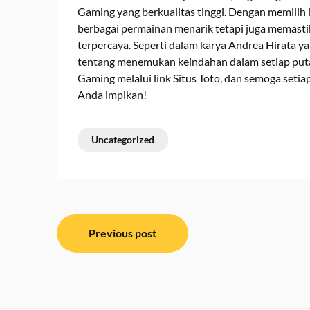
Gaming yang berkualitas tinggi. Dengan memilih 
berbagai permainan menarik tetapi juga memast
terpercaya. Seperti dalam karya Andrea Hirata ya
tentang menemukan keindahan dalam setiap putar
Gaming melalui link Situs Toto, dan semoga se
Anda impikan!
Uncategorized
Post
Previous post
navigation