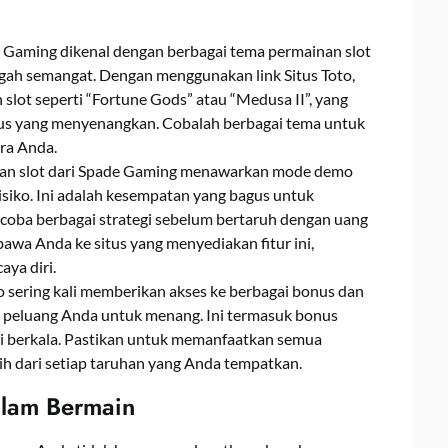
e Gaming dikenal dengan berbagai tema permainan slot
gah semangat. Dengan menggunakan link Situs Toto,
lot seperti “Fortune Gods” atau “Medusa II”, yang
us yang menyenangkan. Cobalah berbagai tema untuk
ra Anda.
nan slot dari Spade Gaming menawarkan mode demo
iko. Ini adalah kesempatan yang bagus untuk
ba berbagai strategi sebelum bertaruh dengan uang
bawa Anda ke situs yang menyediakan fitur ini,
ya diri.
oto sering kali memberikan akses ke berbagai bonus dan
 peluang Anda untuk menang. Ini termasuk bonus
si berkala. Pastikan untuk memanfaatkan semua
ih dari setiap taruhan yang Anda tempatkan.
lam Bermain